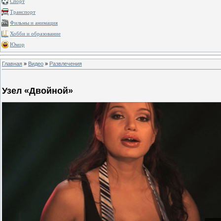
Спорт
Транспорт
Фильмы и анимация
Хобби и образование
Юмор
Главная
»
Видео
»
Развлечения
Узел «Двойной»