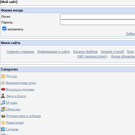
[
Мой сайт
]
Форма входа
Логин:
Пароль:
запомнить
Забыл
Меню сайта
Главная страница
Информация о сайте
Каталог файлов
Каталог статей
Блог
FAQ (вопрос/ответ)
Доска объявле
Categories
Другое
Компьютерные игры
Красота и здоровье
Люди и блоги
Музыка
Общество
Путешествия и события
Развлечения
Сериалы