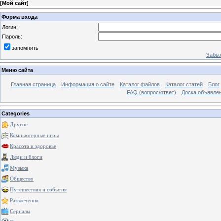
[
Мой сайт
]
Форма входа
Логин:
Пароль:
запомнить
Забыл
Меню сайта
Главная страница
Информация о сайте
Каталог файлов
Каталог статей
Блог
FAQ (вопрос/ответ)
Доска объявле
Categories
Другое
Компьютерные игры
Красота и здоровье
Люди и блоги
Музыка
Общество
Путешествия и события
Развлечения
Сериалы