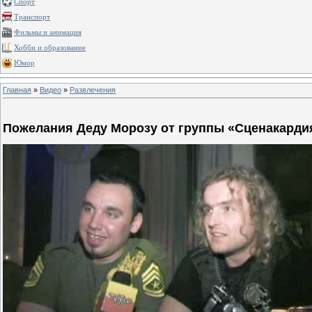
Спорт
Транспорт
Фильмы и анимация
Хобби и образование
Юмор
Главная
»
Видео
»
Развлечения
Пожелания Деду Морозу от группы «Сценакарди