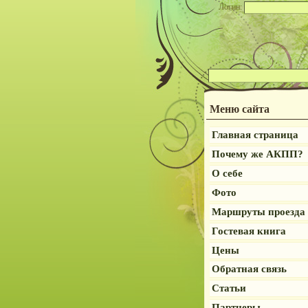
Логин:
Меню сайта
Главная страница
Почему же АКПП?
О себе
Фото
Маршруты проезда
Гостевая книга
Цены
Обратная связь
Статьи
Партнеры