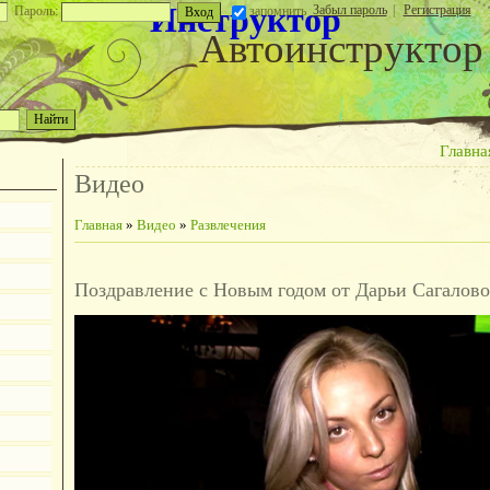
Инструктор
Забыл пароль
|
Регистрация
Пароль:
запомнить
Автоинструктор
Главна
Видео
Главная
»
Видео
»
Развлечения
Поздравление с Новым годом от Дарьи Сагалов