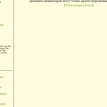
Добавлять комментарии могут только зарегистрированны
у
[
Регистрация
|
Вход
]
айн
only!
или
This
можно
This
во
This
т ли
This
ных
ю
ицеп
ение