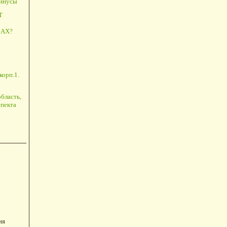
минусы
Т
АХ?
корп.1.
бласть,
пекта
ия