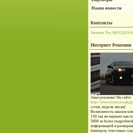
Наши новости
Контакты
Звоните Тел. 8(952)203-6
Интернет Решения
Заказ рекламы! На сайте
http://www.instructorakpp.
сутки, неделя, месяц!
Возможность заказов кли
150 так же вариант как п
5000 за более подробной
информацией и размерам
баннеров, текстовых ссы