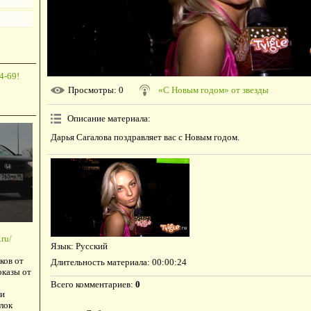
4-69!
Просмотры
: 0
«С Новым годом» от звезды
Описание материала
:
Дарья Сагалова поздравляет вас с Новым годом.
ru/
Язык
: Русский
ков от
Длительность материала
: 00:00:24
оказы от
Всего комментариев
:
0
и
лок