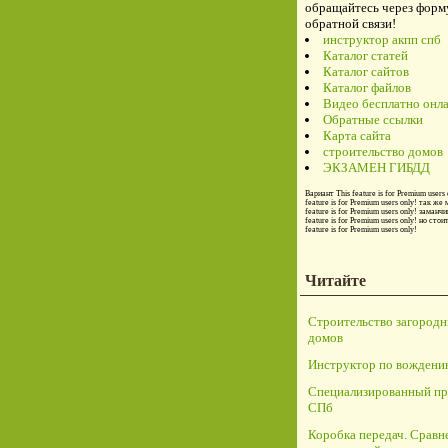
обращайтесь через форм
обратной связи!
инструктор акпп спб
Каталог статей
Каталог сайтов
Каталог файлов
Видео бесплатно онл
Обратные ссылки
Карта сайта
строительство домов
ЭКЗАМЕН ГИБДД
Вариант
This feature is for Premium users 
feature is for Premium users only!
так же 
feature is for Premium users only!
заманчи
feature is for Premium users only!
но стои
feature is for Premium users only!
Читайте
Строительство загород
домов
Инструктор по вождени
Специализированный пр
СПб
Коробка передач. Сравн