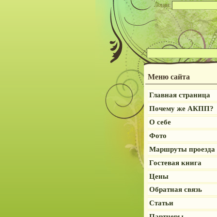
Логин:
Меню сайта
Главная страница
Почему же АКПП?
О себе
Фото
Маршруты проезда
Гостевая книга
Цены
Обратная связь
Статьи
Партнеры