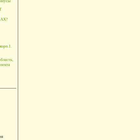
минусы
Т
АХ?
корп.1.
бласть,
пекта
ия