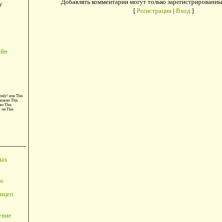
Добавлять комментарии могут только зарегистрированны
у
[
Регистрация
|
Вход
]
айн
only!
или
This
можно
This
во
This
т ли
This
ных
ю
ицеп
ение