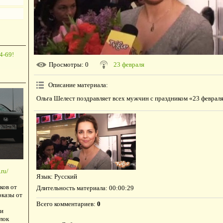
4-69!
Просмотры
: 0
23 февраля
Описание материала
:
Ольга Шелест поздравляет всех мужчин с праздником «23 февраля
ru/
Язык
: Русский
ков от
Длительность материала
: 00:00:29
оказы от
Всего комментариев
:
0
и
лок