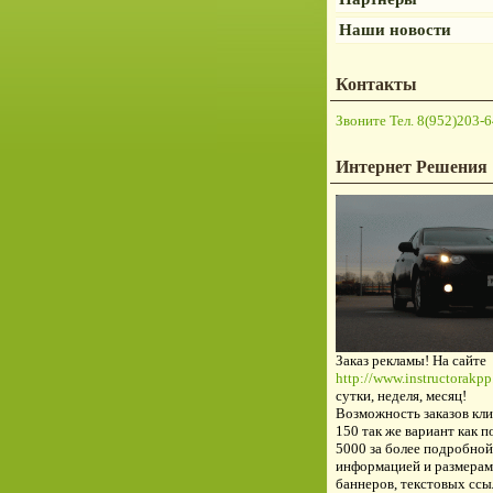
Наши новости
Контакты
Звоните Тел. 8(952)203-6
Интернет Решения
Заказ рекламы! На сайте
http://www.instructorakpp.
сутки, неделя, месяц!
Возможность заказов кли
150 так же вариант как п
5000 за более подробной
информацией и размерам
баннеров, текстовых ссы