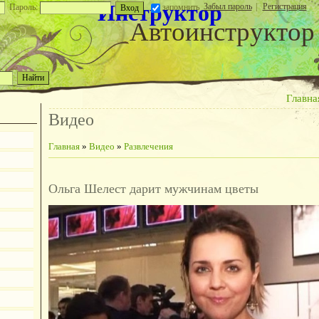
Инструктор
Забыл пароль
|
Регистрация
Пароль:
запомнить
Автоинструктор
Главна
Видео
Главная
»
Видео
»
Развлечения
Ольга Шелест дарит мужчинам цветы