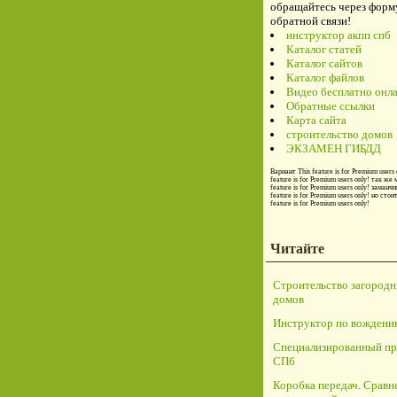
обращайтесь через форм
обратной связи!
инструктор акпп спб
Каталог статей
Каталог сайтов
Каталог файлов
Видео бесплатно онл
Обратные ссылки
Карта сайта
строительство домов
ЭКЗАМЕН ГИБДД
Вариант
This feature is for Premium users 
feature is for Premium users only!
так же 
feature is for Premium users only!
заманчи
feature is for Premium users only!
но стои
feature is for Premium users only!
Читайте
Строительство загород
домов
Инструктор по вождени
Специализированный пр
СПб
Коробка передач. Сравн