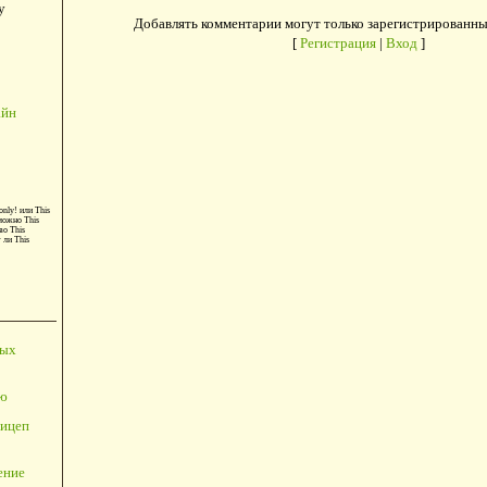
у
Добавлять комментарии могут только зарегистрированны
[
Регистрация
|
Вход
]
айн
only!
или
This
можно
This
во
This
т ли
This
ных
ю
ицеп
ение