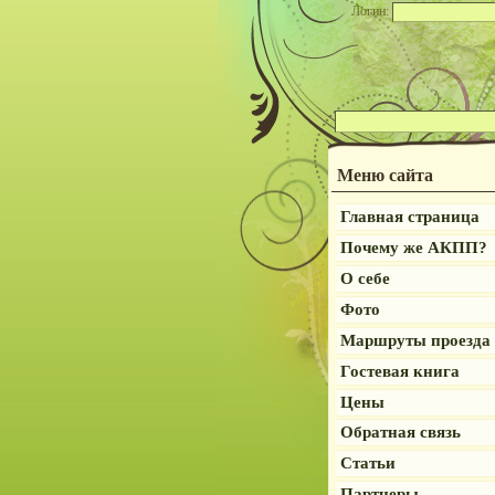
Логин:
Меню сайта
Главная страница
Почему же АКПП?
О себе
Фото
Маршруты проезда
Гостевая книга
Цены
Обратная связь
Статьи
Партнеры