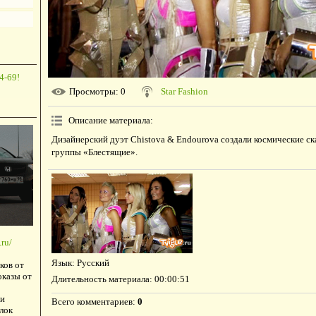
4-69!
Просмотры
: 0
Star Fashion
Описание материала
:
Дизайнерский дуэт Chistova & Endourova создали космические с
группы «Блестящие».
ru/
Язык
: Русский
ков от
оказы от
Длительность материала
: 00:00:51
и
Всего комментариев
:
0
лок