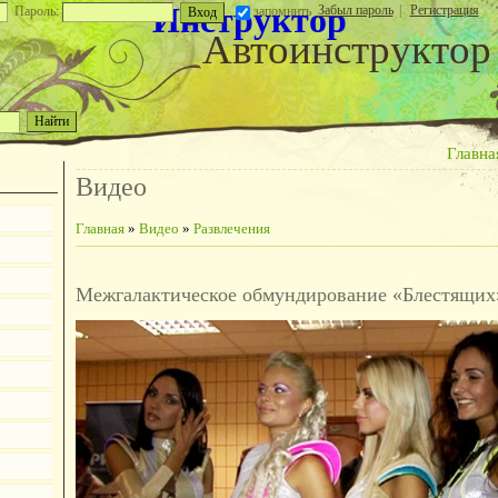
Инструктор
Забыл пароль
|
Регистрация
Пароль:
запомнить
Автоинструктор
Главна
Видео
Главная
»
Видео
»
Развлечения
Межгалактическое обмундирование «Блестящих