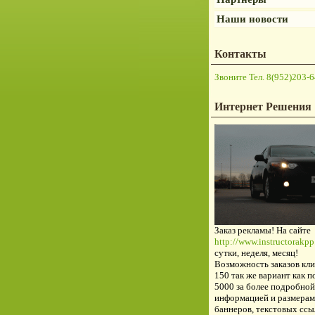
Наши новости
Контакты
Звоните Тел. 8(952)203-6
Интернет Решения
Заказ рекламы! На сайте
http://www.instructorakpp.
сутки, неделя, месяц!
Возможность заказов кли
150 так же вариант как п
5000 за более подробной
информацией и размерам
баннеров, текстовых ссы