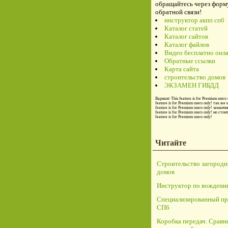
обращайтесь через форм
обратной связи!
инструктор акпп спб
Каталог статей
Каталог сайтов
Каталог файлов
Видео бесплатно онл
Обратные ссылки
Карта сайта
строительство домов
ЭКЗАМЕН ГИБДД
Вариант
This feature is for Premium users 
feature is for Premium users only!
так же 
feature is for Premium users only!
заманчи
feature is for Premium users only!
но стои
feature is for Premium users only!
Читайте
Строительство загород
домов
Инструктор по вождени
Специализированный пр
СПб
Коробка передач. Сравн