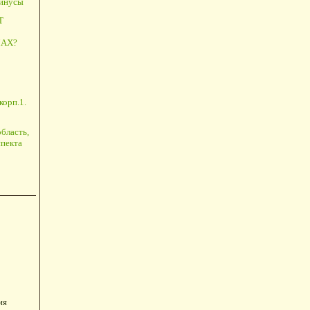
минусы
Т
АХ?
корп.1.
бласть,
пекта
ия