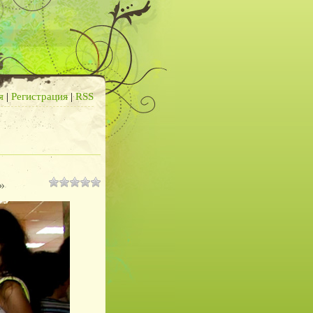
я
|
Регистрация
|
RSS
»