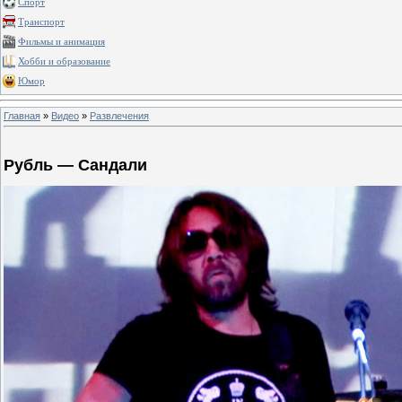
Спорт
Транспорт
Фильмы и анимация
Хобби и образование
Юмор
Главная
»
Видео
»
Развлечения
Рубль — Сандали