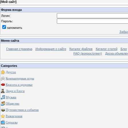
[
Мой сайт
]
Форма входа
Логин:
Пароль:
запомнить
Забыл
Меню сайта
Главная страница
Информация о сайте
Каталог файлов
Каталог статей
Блог
FAQ (вопрос/ответ)
Доска объявле
Categories
Другое
Компьютерные игры
Красота и здоровье
Люди и блоги
Музыка
Общество
Путешествия и события
Развлечения
Сериалы