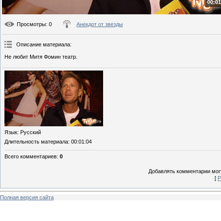
00:01
Просмотры
: 0
Анекдот от звезды
Описание материала
:
Не любит Митя Фомин театр.
Язык
: Русский
Длительность материала
: 00:01:04
Всего комментариев
:
0
Добавлять комментарии могу
[
Р
Полная версия сайта