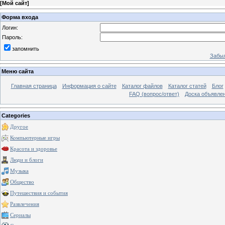
[
Мой сайт
]
Форма входа
Логин:
Пароль:
запомнить
Забыл
Меню сайта
Главная страница
Информация о сайте
Каталог файлов
Каталог статей
Блог
FAQ (вопрос/ответ)
Доска объявле
Categories
Другое
Компьютерные игры
Красота и здоровье
Люди и блоги
Музыка
Общество
Путешествия и события
Развлечения
Сериалы