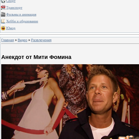
Спорт
Транспорт
Фильмы и анимация
Хобби и образование
Юмор
Главная
»
Видео
»
Развлечения
Анекдот от Мити Фомина