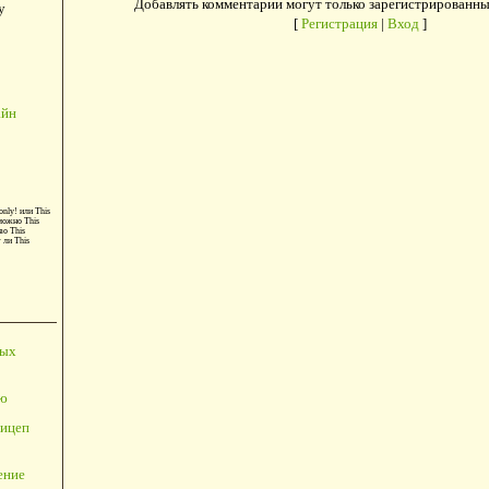
Добавлять комментарии могут только зарегистрированны
у
[
Регистрация
|
Вход
]
айн
only!
или
This
можно
This
во
This
т ли
This
ных
ю
ицеп
ение