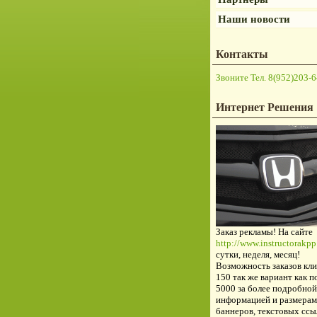
Наши новости
Контакты
Звоните Тел. 8(952)203-6
Интернет Решения
Заказ рекламы! На сайте
http://www.instructorakpp.
сутки, неделя, месяц!
Возможность заказов кли
150 так же вариант как п
5000 за более подробной
информацией и размерам
баннеров, текстовых ссы