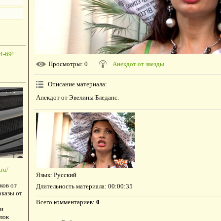
4-69!
Просмотры
: 0
Анекдот от звезды
Описание материала
:
Анекдот от Эвелины Бледанс.
ru/
Язык
: Русский
ков от
Длительность материала
: 00:00:35
оказы от
Всего комментариев
:
0
и
лок