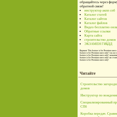
обращайтесь через форм
обратной связи!
инструктор акпп спб
Каталог статей
Каталог сайтов
Каталог файлов
Видео бесплатно онл
Обратные ссылки
Карта сайта
строительство домов
ЭКЗАМЕН ГИБДД
Вариант
This feature is for Premium users 
feature is for Premium users only!
так же 
feature is for Premium users only!
заманчи
feature is for Premium users only!
но стои
feature is for Premium users only!
Читайте
Строительство загород
домов
Инструктор по вождени
Специализированный пр
СПб
Коробка передач. Сравн