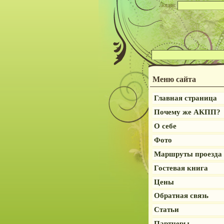
Логин:
Меню сайта
Главная страница
Почему же АКПП?
О себе
Фото
Маршруты проезда
Гостевая книга
Цены
Обратная связь
Статьи
Партнеры