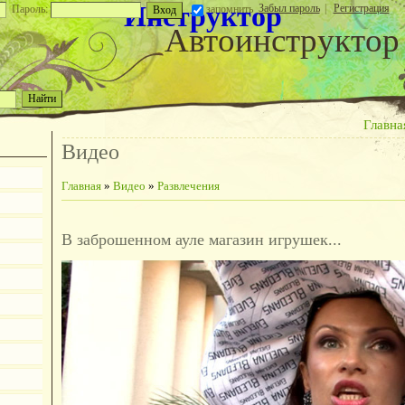
Инструктор
Забыл пароль
|
Регистрация
Пароль:
запомнить
Автоинструктор
Главна
Видео
Главная
»
Видео
»
Развлечения
В заброшенном ауле магазин игрушек...