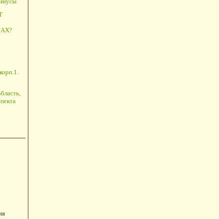
минусы
Т
АХ?
корп.1.
бласть,
пекта
ия