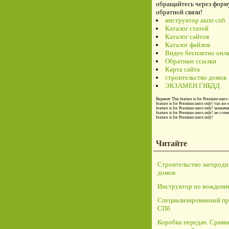
обращайтесь через форм
обратной связи!
инструктор акпп спб
Каталог статей
Каталог сайтов
Каталог файлов
Видео бесплатно онл
Обратные ссылки
Карта сайта
строительство домов
ЭКЗАМЕН ГИБДД
Вариант
This feature is for Premium users 
feature is for Premium users only!
так же 
feature is for Premium users only!
заманчи
feature is for Premium users only!
но стои
feature is for Premium users only!
Читайте
Строительство загород
домов
Инструктор по вождени
Специализированный пр
СПб
Коробка передач. Сравн