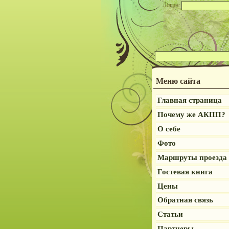
Логин:
Меню сайта
Главная страница
Почему же АКПП?
О себе
Фото
Маршруты проезда
Гостевая книга
Цены
Обратная связь
Статьи
Партнеры