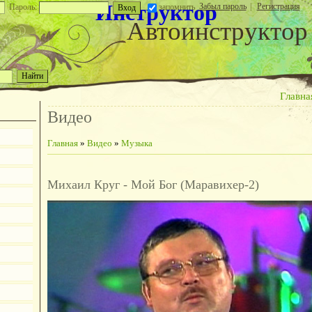
Инструктор
Забыл пароль
|
Регистрация
Пароль:
запомнить
Автоинструктор
Главна
Видео
Главная
»
Видео
»
Музыка
Михаил Круг - Мой Бог (Маравихер-2)