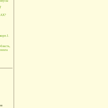
минусы
Т
АХ?
корп.1.
бласть,
пекта
ия