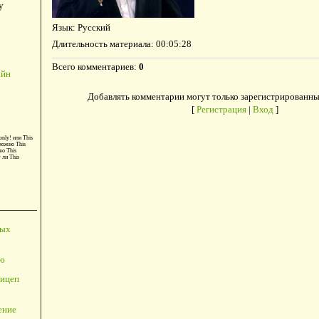
у
Язык
: Русский
Длительность материала
: 00:05:28
Всего комментариев
:
0
айн
Добавлять комментарии могут только зарегистрированны
[
Регистрация
|
Вход
]
only!
или
This
можно
This
во
This
т ли
This
ных
ю
ицеп
ение