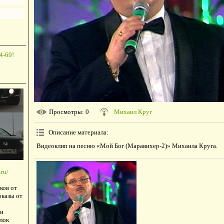
4-69!
Просмотры
: 0
Михаил Круг
Описание материала
:
Видеоклип на песню «Мой Бог (Маравихер-2)» Михаила Круга.
ru/
ков от
оказы от
и
лок