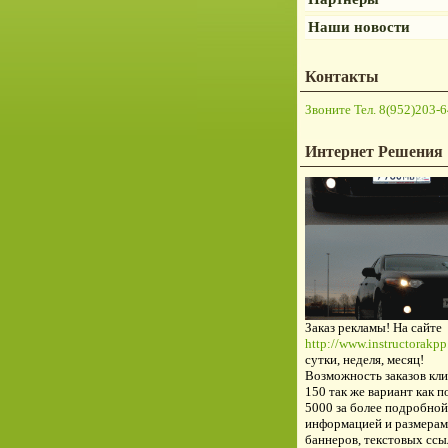
Наши новости
Контакты
Звоните Тел. 8(952)203-6
Интернет Решения
Заказ рекламы! На сайте
http://www.instructorakpp.
сутки, неделя, месяц!
Возможность заказов кли
150 так же вариант как п
5000 за более подробной
информацией и размерам
баннеров, текстовых ссы