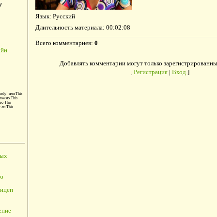
у
Язык
: Русский
Длительность материала
: 00:02:08
Всего комментариев
:
0
айн
Добавлять комментарии могут только зарегистрированны
[
Регистрация
|
Вход
]
only!
или
This
можно
This
во
This
т ли
This
ных
ю
ицеп
ение