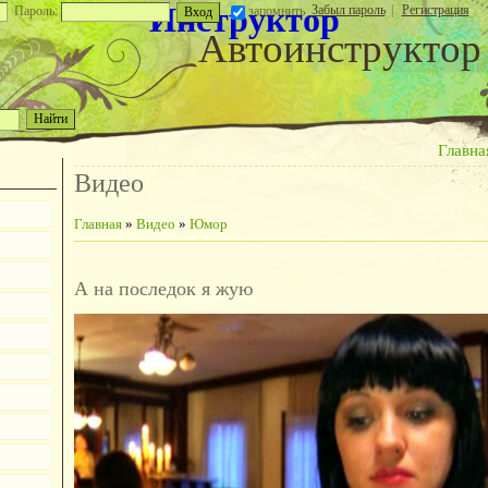
Инструктор
Забыл пароль
|
Регистрация
Пароль:
запомнить
Автоинструктор
Главна
Видео
Главная
»
Видео
»
Юмор
А на последок я жую