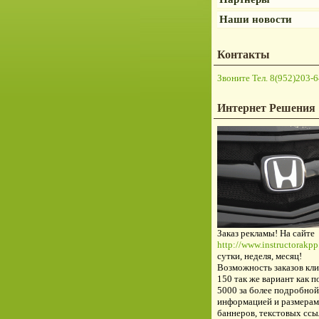
Наши новости
Контакты
Звоните Тел. 8(952)203-6
Интернет Решения
Заказ рекламы! На сайте
http://www.instructorakpp.
сутки, неделя, месяц!
Возможность заказов кли
150 так же вариант как п
5000 за более подробной
информацией и размерам
баннеров, текстовых ссы