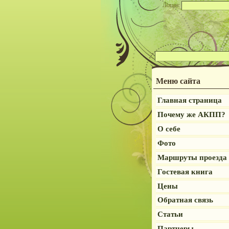
Логин:
Меню сайта
Главная страница
Почему же АКПП?
О себе
Фото
Маршруты проезда
Гостевая книга
Цены
Обратная связь
Статьи
Партнеры