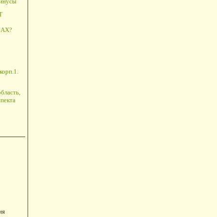
минусы
Т
АХ?
корп.1.
бласть,
пекта
ия