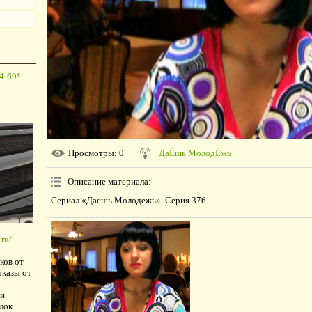
4-69!
Просмотры
: 0
ДаЁшь МолодЁжь
Описание материала
:
Сериал «Даешь Молодежь». Серия 376.
ru/
ков от
оказы от
и
лок