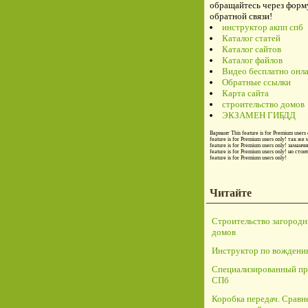
обращайтесь через форм
обратной связи!
инструктор акпп спб
Каталог статей
Каталог сайтов
Каталог файлов
Видео бесплатно онл
Обратные ссылки
Карта сайта
строительство домов
ЭКЗАМЕН ГИБДД
Вариант
This feature is for Premium users 
feature is for Premium users only!
так же 
feature is for Premium users only!
заманчи
feature is for Premium users only!
но стои
feature is for Premium users only!
Читайте
Строительство загород
домов
Инструктор по вождени
Специализированный пр
СПб
Коробка передач. Сравн