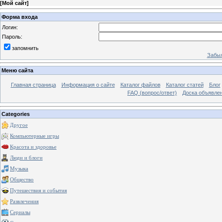
[
Мой сайт
]
Форма входа
Логин:
Пароль:
запомнить
Забыл
Меню сайта
Главная страница
Информация о сайте
Каталог файлов
Каталог статей
Блог
FAQ (вопрос/ответ)
Доска объявле
Categories
Другое
Компьютерные игры
Красота и здоровье
Люди и блоги
Музыка
Общество
Путешествия и события
Развлечения
Сериалы