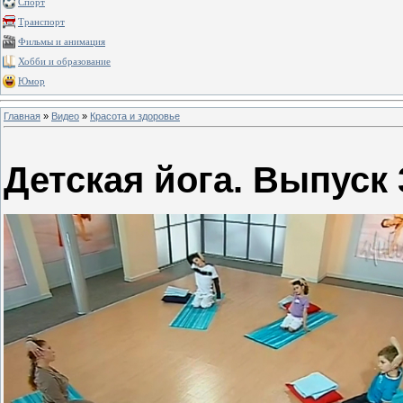
Спорт
Транспорт
Фильмы и анимация
Хобби и образование
Юмор
Главная
»
Видео
»
Красота и здоровье
Детская йога. Выпуск 