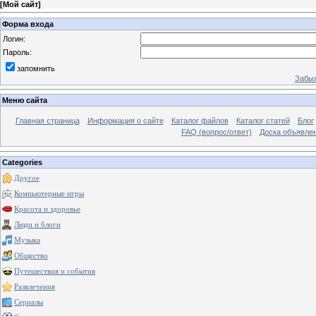
[
Мой сайт
]
Форма входа
Логин:
Пароль:
запомнить
Забыл
Меню сайта
Главная страница
Информация о сайте
Каталог файлов
Каталог статей
Блог
FAQ (вопрос/ответ)
Доска объявле
Categories
Другое
Компьютерные игры
Красота и здоровье
Люди и блоги
Музыка
Общество
Путешествия и события
Развлечения
Сериалы