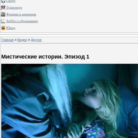
Спорт
Транспорт
Фильмы и анимация
Хобби и образование
Юмор
Главная
»
Видео
»
Другое
Мистические истории. Эпизод 1