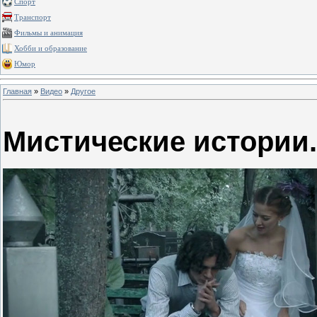
Спорт
Транспорт
Фильмы и анимация
Хобби и образование
Юмор
Главная
»
Видео
»
Другое
Мистические истории.