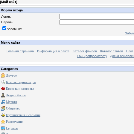
[
Мой сайт
]
Форма входа
Логин:
Пароль:
запомнить
Забыл
Меню сайта
Главная страница
Информация о сайте
Каталог файлов
Каталог статей
Блог
FAQ (вопрос/ответ)
Доска объявле
Categories
Другое
Компьютерные игры
Красота и здоровье
Люди и блоги
Музыка
Общество
Путешествия и события
Развлечения
Сериалы