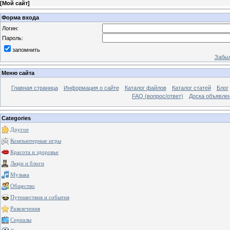
[
Мой сайт
]
Форма входа
Логин:
Пароль:
запомнить
Забыл
Меню сайта
Главная страница
Информация о сайте
Каталог файлов
Каталог статей
Блог
FAQ (вопрос/ответ)
Доска объявле
Categories
Другое
Компьютерные игры
Красота и здоровье
Люди и блоги
Музыка
Общество
Путешествия и события
Развлечения
Сериалы