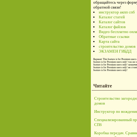
обращайтесь через форм
обратной связи!
инструктор акпп спб
Каталог статей
Каталог сайтов
Каталог файлов
Видео бесплатно онл
Обратные ссылки
Карта сайта
строительство домов
ЭКЗАМЕН ГИБДД
Вариант
This feature is for Premium users 
feature is for Premium users only!
так же 
feature is for Premium users only!
заманчи
feature is for Premium users only!
но стои
feature is for Premium users only!
Читайте
Строительство загород
домов
Инструктор по вождени
Специализированный пр
СПб
Коробка передач. Сравн