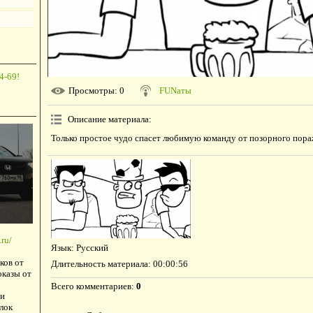
4-69!
Просмотры
: 0
FUNаты
Описание материала
:
Только простое чудо спасет любимую команду от позорного пора
ru/
Язык
: Русский
ков от
Длительность материала
: 00:00:56
оказы от
Всего комментариев
:
0
и
лок