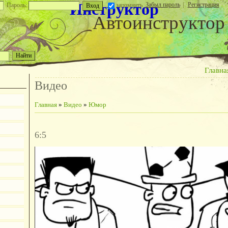
Инструктор
Забыл пароль
|
Регистрация
Пароль:
запомнить
Автоинструктор
Главна
Видео
Главная
»
Видео
»
Юмор
6:5