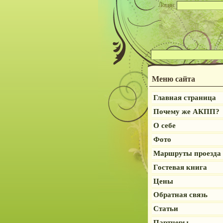
Логин:
Меню сайта
Главная страница
Почему же АКПП?
О себе
Фото
Маршруты проезда
Гостевая книга
Цены
Обратная связь
Статьи
Партнеры