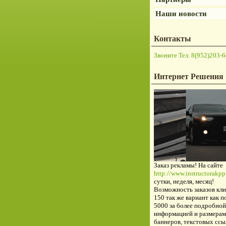
Наши новости
Контакты
Звоните Тел. 8(952)203-6
Интернет Решения
Заказ рекламы! На сайте
http://www.instructorakpp.
сутки, неделя, месяц!
Возможность заказов кли
150 так же вариант как п
5000 за более подробной
информацией и размерам
баннеров, текстовых ссы