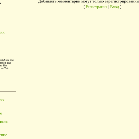
Добавлять комментарии могут только зарегистрированны
у
[
Регистрация
|
Вход
]
айн
only!
или
This
можно
This
во
This
т ли
This
ных
ю
ицеп
ение