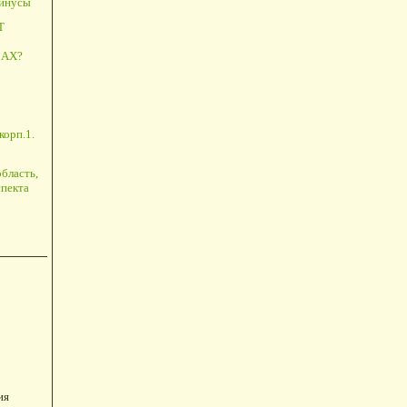
минусы
Т
АХ?
корп.1.
бласть,
пекта
ия