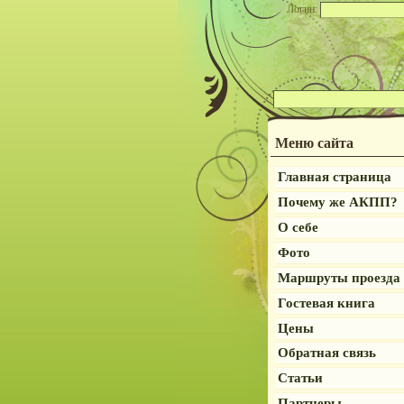
Логин:
Меню сайта
Главная страница
Почему же АКПП?
О себе
Фото
Маршруты проезда
Гостевая книга
Цены
Обратная связь
Статьи
Партнеры