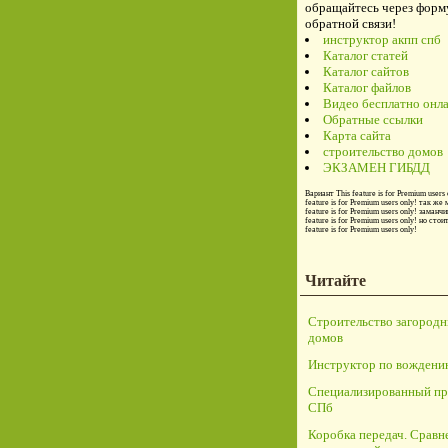
обращайтесь через форм
обратной связи!
инструктор акпп спб
Каталог статей
Каталог сайтов
Каталог файлов
Видео бесплатно онл
Обратные ссылки
Карта сайта
строительство домов
ЭКЗАМЕН ГИБДД
Вариант
This feature is for Premium users 
feature is for Premium users only!
так же 
feature is for Premium users only!
заманчи
feature is for Premium users only!
но стои
feature is for Premium users only!
Читайте
Строительство загород
домов
Инструктор по вождени
Специализированный пр
СПб
Коробка передач. Сравн