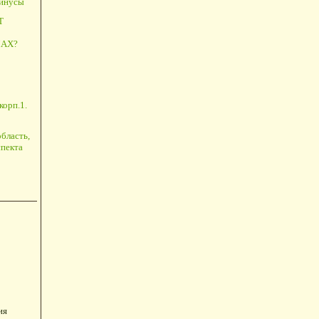
минусы
Т
АХ?
корп.1.
бласть,
пекта
ия