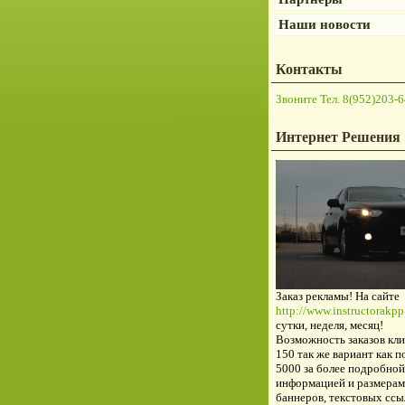
Наши новости
Контакты
Звоните Тел. 8(952)203-6
Интернет Решения
Заказ рекламы! На сайте
http://www.instructorakpp.
сутки, неделя, месяц!
Возможность заказов кли
150 так же вариант как п
5000 за более подробной
информацией и размерам
баннеров, текстовых ссы