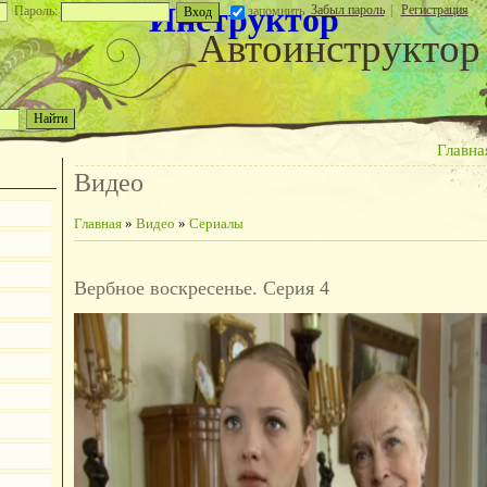
Инструктор
Забыл пароль
|
Регистрация
Пароль:
запомнить
Автоинструктор
Главна
Видео
Главная
»
Видео
»
Сериалы
Вербное воскресенье. Серия 4