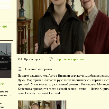
4-69!
Просмотры
: 0
Вербное воскресенье
Описание материала
:
Прошло двадцать лет. Артур Никитин стал крупным бизнесменом,
Думу. Маргарита Полозкова руководит политической партией и с
ru/
труппой. У нее головокружительный роман с Геннадием. Молода
Кочеткова приходит в гости к своей великой тeзке — Павле Кирил
ков от
дочь Оксаны Лепиной.Серия 4.
оказы от
и
лок