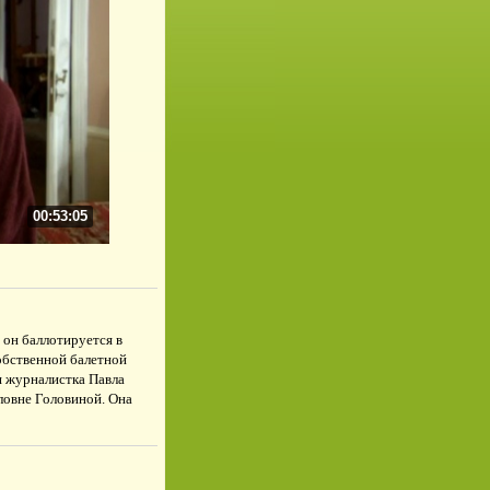
00:53:05
 он баллотируется в
обственной балетной
я журналистка Павла
ловне Головиной. Она