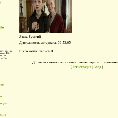
у
айн
Язык
: Русский
Длительность материала
: 00:53:05
Всего комментариев
:
0
only!
или
This
можно
This
во
This
т ли
This
Добавлять комментарии могут только зарегистрированны
[
Регистрация
|
Вход
]
ных
ю
ицеп
ение