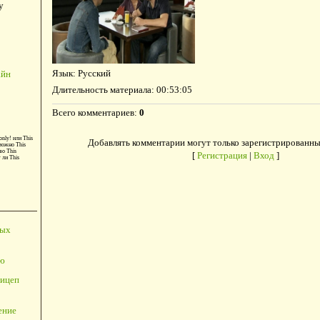
у
Язык
: Русский
айн
Длительность материала
: 00:53:05
Всего комментариев
:
0
only!
или
This
Добавлять комментарии могут только зарегистрированны
можно
This
во
This
[
Регистрация
|
Вход
]
т ли
This
ных
ю
ицеп
ение