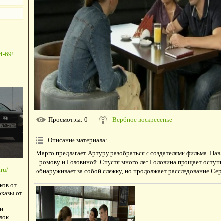
4-69!
Просмотры
: 0
Вербное воскресенье
Описание материала
:
Марго предлагает Артуру разобраться с создателями фильма. Пав
Громову и Головиной. Спустя много лет Головина прощает оступ
ru/
обнаруживает за собой слежку, но продолжает расследование.Сер
ков от
оказы от
и
лок