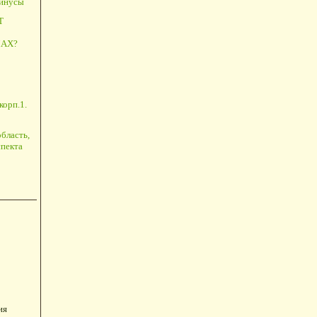
минусы
Т
АХ?
корп.1.
бласть,
пекта
ия