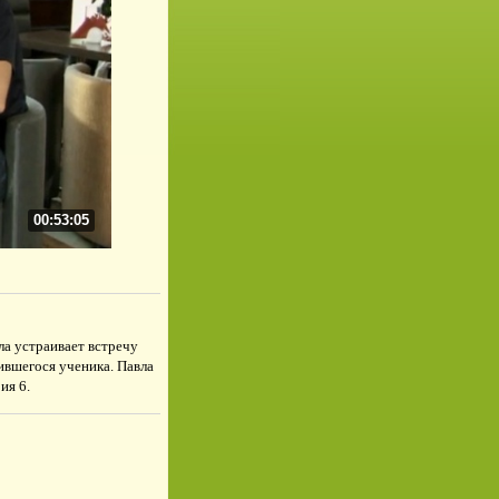
00:53:05
ла устраивает встречу
ившегося ученика. Павла
ия 6.