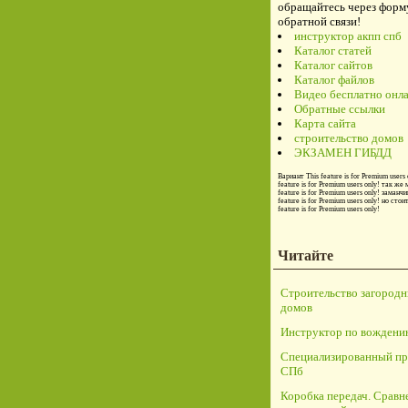
обращайтесь через форм
обратной связи!
инструктор акпп спб
Каталог статей
Каталог сайтов
Каталог файлов
Видео бесплатно онл
Обратные ссылки
Карта сайта
строительство домов
ЭКЗАМЕН ГИБДД
Вариант
This feature is for Premium users 
feature is for Premium users only!
так же 
feature is for Premium users only!
заманчи
feature is for Premium users only!
но стои
feature is for Premium users only!
Читайте
Строительство загород
домов
Инструктор по вождени
Специализированный пр
СПб
Коробка передач. Сравн