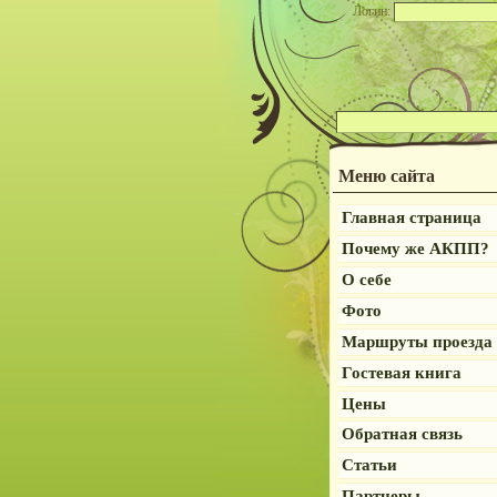
Логин:
Меню сайта
Главная страница
Почему же АКПП?
О себе
Фото
Маршруты проезда
Гостевая книга
Цены
Обратная связь
Статьи
Партнеры