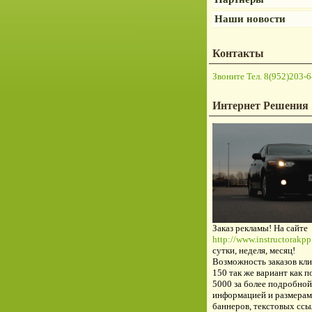
Наши новости
Контакты
Звоните Тел. 8(952)203-6
Интернет Решения
Заказ рекламы! На сайте
http://www.instructorakpp.
сутки, неделя, месяц!
Возможность заказов кли
150 так же вариант как п
5000 за более подробной
информацией и размерам
баннеров, текстовых ссы