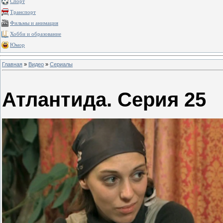
Спорт
Транспорт
Фильмы и анимация
Хобби и образование
Юмор
Главная
»
Видео
»
Сериалы
Атлантида. Серия 25