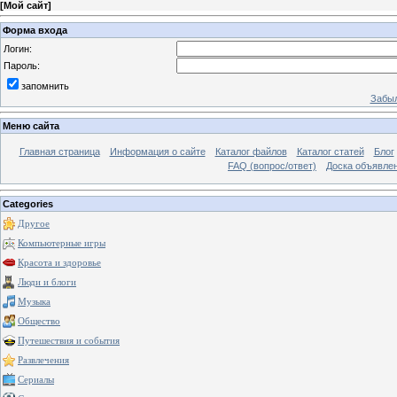
[
Мой сайт
]
Форма входа
Логин:
Пароль:
запомнить
Забыл
Меню сайта
Главная страница
Информация о сайте
Каталог файлов
Каталог статей
Блог
FAQ (вопрос/ответ)
Доска объявле
Categories
Другое
Компьютерные игры
Красота и здоровье
Люди и блоги
Музыка
Общество
Путешествия и события
Развлечения
Сериалы