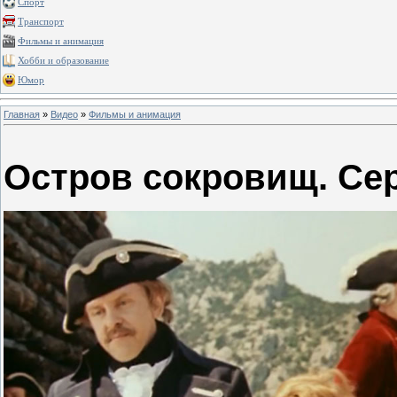
Спорт
Транспорт
Фильмы и анимация
Хобби и образование
Юмор
Главная
»
Видео
»
Фильмы и анимация
Остров сокровищ. Се