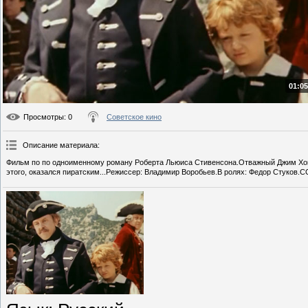
01:05
Просмотры
: 0
Советское кино
Описание материала
:
Фильм по по одноименному роману Роберта Льюиса Стивенсона.Отважный Джим Хокки
этого, оказался пиратским...Режиссер: Владимир Воробьев.В ролях: Федор Стуков.СС