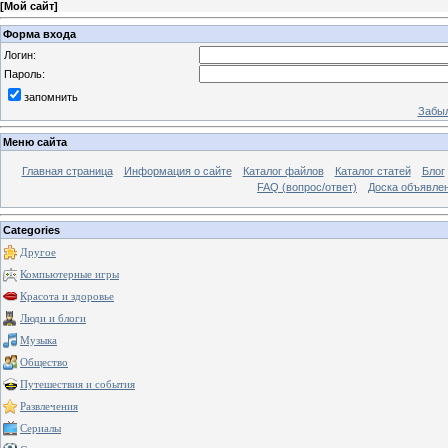
[
Мой сайт
]
Форма входа
Логин:
Пароль:
запомнить
Забыл
Меню сайта
Главная страница
Информация о сайте
Каталог файлов
Каталог статей
Блог
FAQ (вопрос/ответ)
Доска объявле
Categories
Другое
Компьютерные игры
Красота и здоровье
Люди и блоги
Музыка
Общество
Путешествия и события
Развлечения
Сериалы