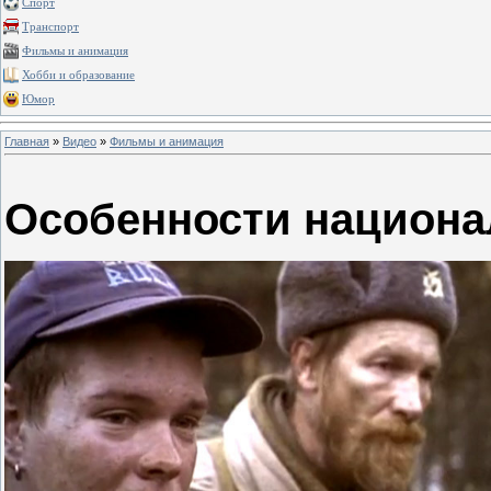
Спорт
Транспорт
Фильмы и анимация
Хобби и образование
Юмор
Главная
»
Видео
»
Фильмы и анимация
Особенности национа