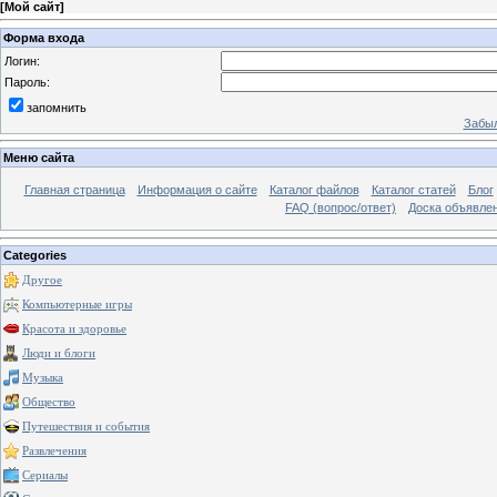
[
Мой сайт
]
Форма входа
Логин:
Пароль:
запомнить
Забыл
Меню сайта
Главная страница
Информация о сайте
Каталог файлов
Каталог статей
Блог
FAQ (вопрос/ответ)
Доска объявле
Categories
Другое
Компьютерные игры
Красота и здоровье
Люди и блоги
Музыка
Общество
Путешествия и события
Развлечения
Сериалы