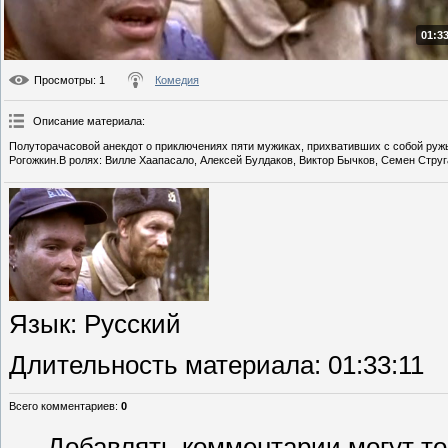
01:33
Просмотры
: 1
Комедия
Описание материала
:
Полуторачасовой анекдот о приключениях пяти мужиках, прихвативших с собой ружь
Рогожкин.В ролях: Вилле Хаапасало, Алексей Булдаков, Виктор Бычков, Семен Струга
Язык
: Русский
Длительность материала
: 01:33:11
Всего комментариев
:
0
Добавлять комментарии могут то