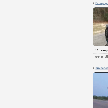
Беспреде
13 г. назад
0
Универса