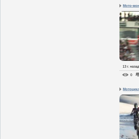
Мото-мо
13 г. назад
0
Мотоцикл