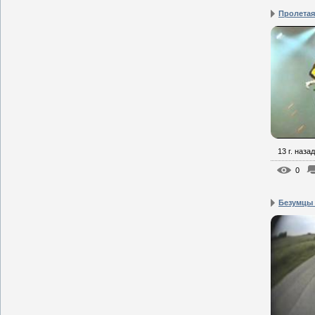
Пролетая 
13 г. назад
0
Безумцы 