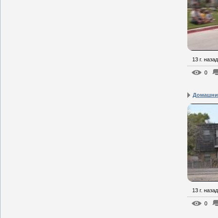
13 г. назад
0
Домашни
13 г. назад
0