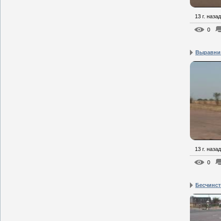
13 г. назад
0
Выравни
13 г. назад
0
Бесчинст