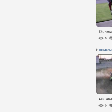
13 г. назад
0
Пределы 
13 г. назад
0