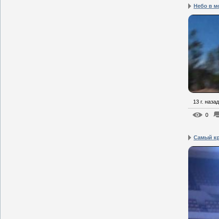
Небо в м
13 г. назад
0
Самый к