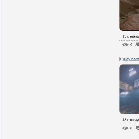
13 г. назад
0
Шоу всех
13 г. назад
0