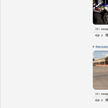
13 г. назад
0
Фантазия
13 г. назад
0