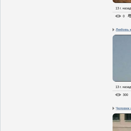
13 г. назад
0
Любовь к
13 г. назад
300
Человек 