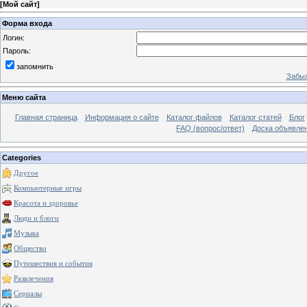
[
Мой сайт
]
Форма входа
Логин:
Пароль:
запомнить
Забыл
Меню сайта
Главная страница
Информация о сайте
Каталог файлов
Каталог статей
Блог
FAQ (вопрос/ответ)
Доска объявле
Categories
Другое
Компьютерные игры
Красота и здоровье
Люди и блоги
Музыка
Общество
Путешествия и события
Развлечения
Сериалы