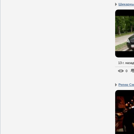
Шикарный
13 г. назад
0
Репер Сяв