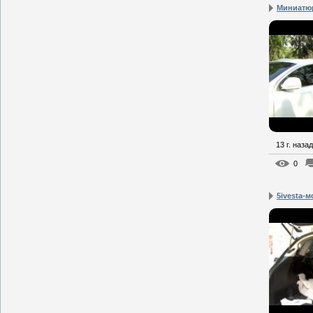
Миниатюр
13 г. назад
0
5ivesta-