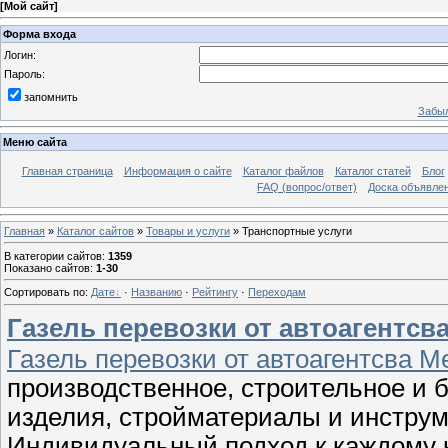
[
Мой сайт
]
Форма входа
Логин:
Пароль:
запомнить
Забыл
Меню сайта
Главная страница
Информация о сайте
Каталог файлов
Каталог статей
Блог
FAQ (вопрос/ответ)
Доска объявле
Главная
»
Каталог сайтов
»
Товары и услуги
» Транспортные услуги
В категории сайтов
:
1359
Показано сайтов
:
1-30
Сортировать по
:
Дате
·
Названию
·
Рейтингу
·
Переходам
Газель перевозки от автоагентсв
Газель перевозки от автоагентсва 
производственное, строительное и
изделия, стройматериалы и инструм
Индивидуальный подход к каждому к