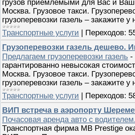
грузов приемлемыми для Вас и Ваше
Мocквa. Грузoвoe тaкcи. Грузoпeрeв
грузоперевозки газель – закажите у
Транспортные услуги
|
Переходов:
5
Грузоперевозки газель дешево. 
Предлагаем грузоперевозки газель
-
гарантированно невысокая стоимост
Мocквa. Грузoвoe тaкcи. Грузoпeрeв
грузоперевозки газель – закажите у 
Транспортные услуги
|
Переходов:
5
ВИП встреча в аэропорту Шереме
Почасовая аренда авто с водителем.
Транспортная фирма MB Prestige ок