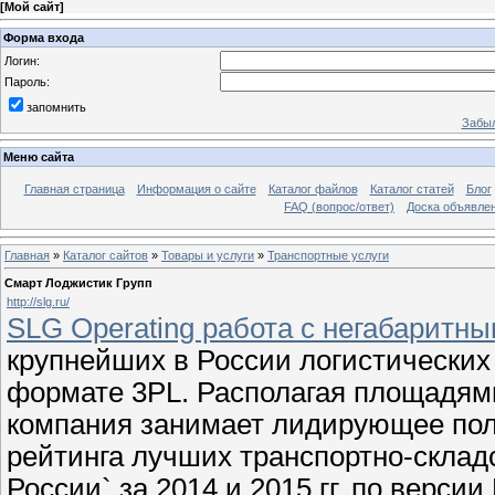
[
Мой сайт
]
Форма входа
Логин:
Пароль:
запомнить
Забыл
Меню сайта
Главная страница
Информация о сайте
Каталог файлов
Каталог статей
Блог
FAQ (вопрос/ответ)
Доска объявле
Главная
»
Каталог сайтов
»
Товары и услуги
»
Транспортные услуги
Смарт Лоджистик Групп
http://slg.ru/
SLG Operating работа с негабаритн
крупнейших в России логистических
формате 3PL. Располагая площадями
компания занимает лидирующее поло
рейтинга лучших транспортно-склад
России` за 2014 и 2015 гг. по верс