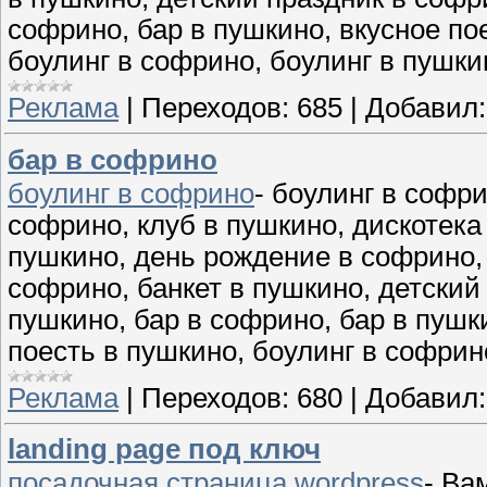
софрино, бар в пушкино, вкусное по
боулинг в софрино, боулинг в пушки
Реклама
|
Переходов:
685
|
Добавил:
бар в софрино
боулинг в софрино
- боулинг в софри
софрино, клуб в пушкино, дискотека
пушкино, день рождение в софрино, 
софрино, банкет в пушкино, детский
пушкино, бар в софрино, бар в пушк
поесть в пушкино, боулинг в софрин
Реклама
|
Переходов:
680
|
Добавил:
landing page под ключ
посадочная страница wordpress
- Ва