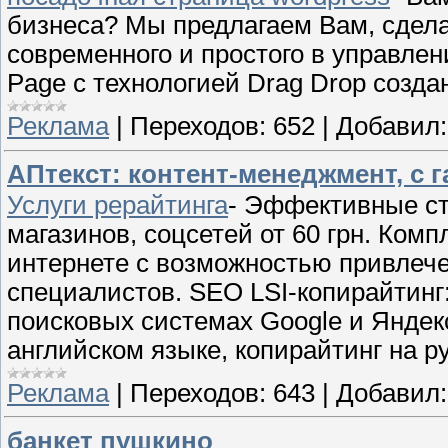
бизнеса? Мы предлагаем Вам, сдела
современного и простого в управлен
Page с технологией Drag Drop созд
Реклама
|
Переходов:
652
|
Добавил:
АПтекст: контент-менеджмент, с г
Услуги рерайтинга
- Эффективные ст
магазинов, соцсетей от 60 грн. Ком
интернете с возможностью привлече
специалистов. SEO LSI-копирайтинг
поисковых системах Google и Яндекс
английском языке, копирайтинг на 
Реклама
|
Переходов:
643
|
Добавил:
банкет пушкино