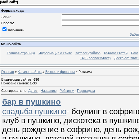
[
Мой сайт
]
Форма входа
Логин:
Пароль:
запомнить
Забыл
Меню сайта
Главная страница
Информация о сайте
Каталог файлов
Каталог статей
Блог
FAQ (вопрос/ответ)
Доска объявле
Главная
»
Каталог сайтов
»
Бизнес и финансы
» Реклама
В категории сайтов
:
690
Показано сайтов
:
1-30
Сортировать по
:
Дате
·
Названию
·
Рейтингу
·
Переходам
бар в пушкино
свадьба пушкино
- боулинг в софрин
клуб в пушкино, дискотека в пушкин
день рождение в софрино, день рожд
в пушкино, детский праздник в софр