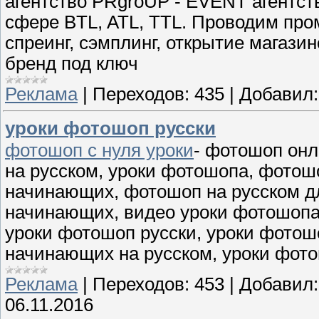
агентство PRgroUP - EVENT агентст
сфере BTL, ATL, TTL. Проводим пром
спреинг, сэмплинг, открытие магазин
бренд под ключ
Реклама
|
Переходов:
435
|
Добавил:
уроки фотошоп русски
фотошоп с нуля уроки
- фотошоп онл
на русском, уроки фотошопа, фото
начинающих, фотошоп на русском д
начинающих, видео уроки фотошопа, 
уроки фотошоп русски, уроки фотош
начинающих на русском, уроки фот
Реклама
|
Переходов:
453
|
Добавил:
06.11.2016