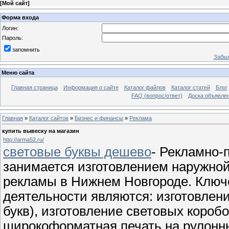
[
Мой сайт
]
Форма входа
Логин:
Пароль:
запомнить
Забыл
Меню сайта
Главная страница
Информация о сайте
Каталог файлов
Каталог статей
Блог
FAQ (вопрос/ответ)
Доска объявле
Главная
»
Каталог сайтов
»
Бизнес и финансы
»
Реклама
купить вывеску на магазин
http://arma52.ru/
световые буквы дешево
- Рекламно-
занимается изготовлением наружной
рекламы в Нижнем Новгороде. Клю
деятельности являются: изготовлен
букв), изготовление световых коробо
широкоформатная печать на рулонн