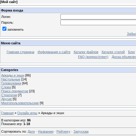
[
Мой сайт
]
Форма входа
Логин:
Пароль:
запомнить
Забыл
Меню сайта
Главная страница
Информация о сайте
Каталог файлов
Каталог статей
Блог
FAQ (вопрос/ответ)
Доска объявле
Categories
Аркады и экшн
[86]
Настольные
[14]
Головоломки
[64]
Слова
[5]
Поиск предметов
[23]
Стратегии
[7]
Другие
[5]
Многопользовательские
[9]
Главная
»
Онлайн игры
» Аркады и экшн
В категории игр
:
86
Показано игр
:
1-18
Сортировать по
:
Дате
·
Названию
·
Рейтингу
·
Запускам