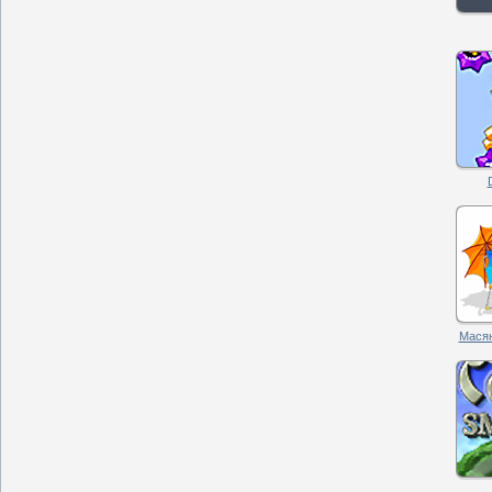
Масян