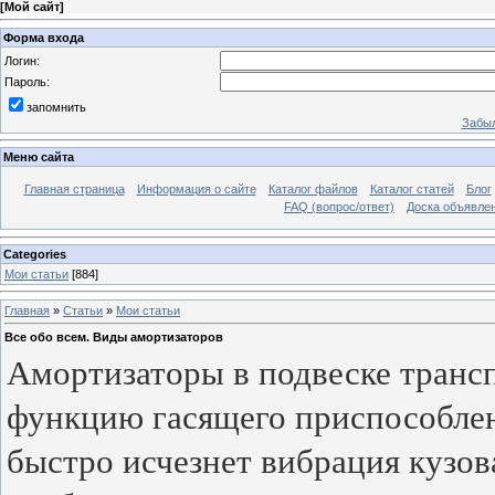
[
Мой сайт
]
Форма входа
Логин:
Пароль:
запомнить
Забыл
Меню сайта
Главная страница
Информация о сайте
Каталог файлов
Каталог статей
Блог
FAQ (вопрос/ответ)
Доска объявле
Categories
Мои статьи
[884]
Главная
»
Статьи
»
Мои статьи
Все обо всем. Виды амортизаторов
Амортизаторы в подвеске транс
функцию гасящего приспособлен
быстро исчезнет вибрация кузов