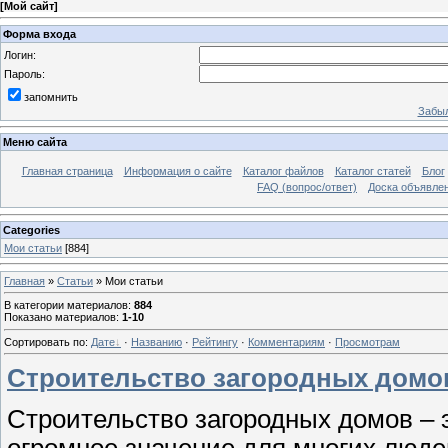
[
Мой сайт
]
Форма входа
Логин:
Пароль:
запомнить
Забыл
Меню сайта
Главная страница
Информация о сайте
Каталог файлов
Каталог статей
Блог
FAQ (вопрос/ответ)
Доска объявле
Categories
Мои статьи
[884]
Главная
»
Статьи
» Мои статьи
В категории материалов
:
884
Показано материалов
:
1-10
Сортировать по
:
Дате
·
Названию
·
Рейтингу
·
Комментариям
·
Просмотрам
Строительство загородных домо
Строительство загородных домов – 