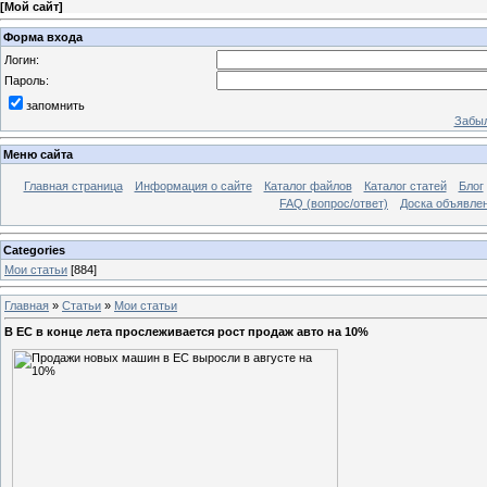
[
Мой сайт
]
Форма входа
Логин:
Пароль:
запомнить
Забыл
Меню сайта
Главная страница
Информация о сайте
Каталог файлов
Каталог статей
Блог
FAQ (вопрос/ответ)
Доска объявле
Categories
Мои статьи
[884]
Главная
»
Статьи
»
Мои статьи
В ЕС в конце лета прослеживается рост продаж авто на 10%