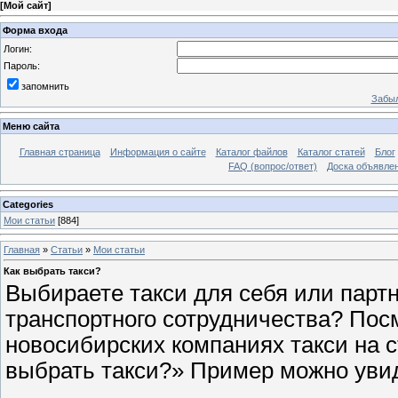
[
Мой сайт
]
Форма входа
Логин:
Пароль:
запомнить
Забыл
Меню сайта
Главная страница
Информация о сайте
Каталог файлов
Каталог статей
Блог
FAQ (вопрос/ответ)
Доска объявле
Categories
Мои статьи
[884]
Главная
»
Статьи
»
Мои статьи
Как выбрать такси?
Выбираете такси для себя или партн
транспортного сотрудничества? По
новосибирских компаниях такси на с
выбрать такси?» Пример можно уви