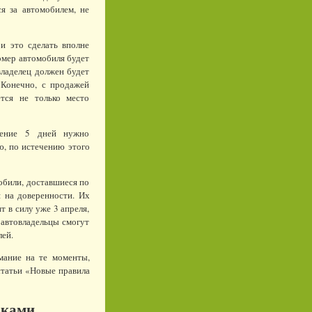
я за автомобилем, не
 и это сделать вполне
номер автомобиля будет
владелец должен будет
. Конечно, с продажей
тся не только место
чение 5 дней нужно
ю, по истечению этого
обили, доставшиеся по
я на доверенности. Их
 в силу уже 3 апреля,
 автовладельцы смогут
лей.
ание на те моменты,
 статьи «Новые правила
бками