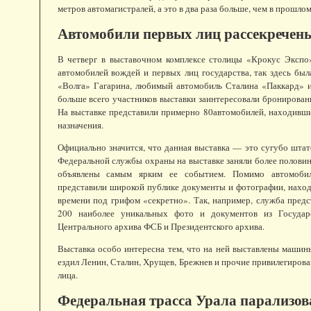
метров автомагистралей, а это в два раза больше, чем в прошлом
Автомобили первых лиц рассекречен
В четверг в выставочном комплексе столицы «Крокус Экспо»
автомобилей вождей и первых лиц государства, так здесь был
«Волга» Гагарина, любимый автомобиль Сталина «Паккард» и
больше всего участников выставки заинтересовали бронирова
На выставке представили примерно 80автомобилей, находивш
назначения.
Официально значится, что данная выставка — это сугубо шта
Федеральной службы охраны на выставке заняли более полови
объявлены самым ярким ее событием. Помимо автомоб
представили широкой публике документы и фотографии, нахо
времени под грифом «секретно». Так, например, служба предс
200 наиболее уникальных фото и документов из Государс
Центрального архива ФСБ и Президентского архива.
Выставка особо интересна тем, что на ней выставлены машины
ездил Ленин, Сталин, Хрущев, Брежнев и прочие привилегиров
лица.
Федеральная трасса Урала парализов