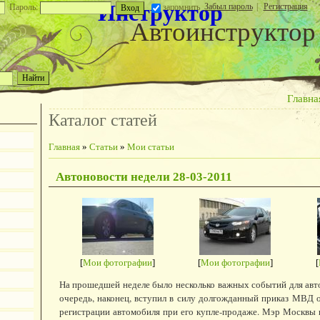
Инструктор
Забыл пароль
|
Регистрация
Пароль:
запомнить
Автоинструктор
Главна
Каталог статей
Главная
»
Статьи
»
Мои статьи
Автоновости недели 28-03-2011
[
Мои фотографии
]
[
Мои фотографии
]
[
На прошедшей неделе было несколько важных событий для авт
очередь, наконец, вступил в силу долгожданный приказ МВД
регистрации автомобиля при его купле-продаже. Мэр Москвы