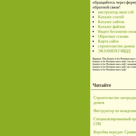
обращайтесь через форм
обратной связи!
инструктор акпп спб
Каталог статей
Каталог сайтов
Каталог файлов
Видео бесплатно онл
Обратные ссылки
Карта сайта
строительство домов
ЭКЗАМЕН ГИБДД
Вариант
This feature is for Premium users 
feature is for Premium users only!
так же 
feature is for Premium users only!
заманчи
feature is for Premium users only!
но стои
feature is for Premium users only!
Читайте
Строительство загород
домов
Инструктор по вождени
Специализированный пр
СПб
Коробка передач. Сравн