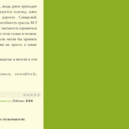
, когда днем приходит
разуется гололед, плюс
 дорогах Самарской,
пособность трассы М-5
С пытаются справиться
и этом солью и песком.
ели могли бы принять
мо на трассе, а также
морозы и метели в том
lona.ru,
www.idrive.kz,
новости
|
Рейтинг
:
0.0
/
0
е пользователи.