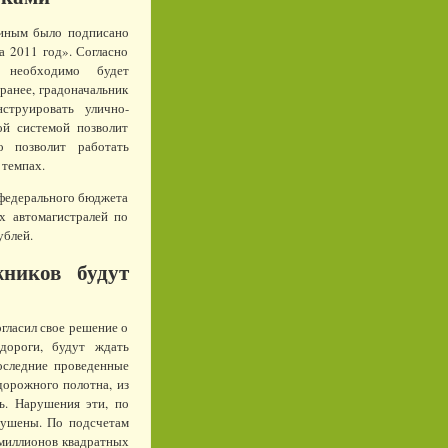
иным было подписано
а 2011 год». Согласно
 необходимо будет
ранее, градоначальник
струировать улично-
й системой позволит
о позволит работать
 темпах.
 федерального бюджета
х автомагистралей по
ублей.
ников будут
гласил свое решение о
дороги, будут ждать
оследние проведенные
орожного полотна, из
ь. Нарушения эти, по
рушены. По подсчетам
 миллионов квадратных