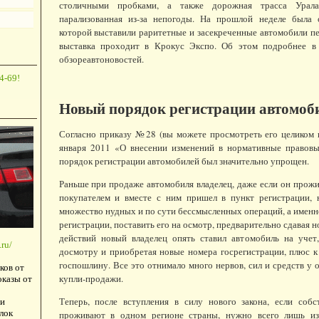
столичными пробками, а также дорожная трасса Ура
парализованная из-за непогоды. На прошлой неделе была 
которой выставили раритетные и засекреченные автомобили пе
выставка проходит в Крокус Экспо. Об этом подробнее в
обзореавтоновостей.
4-69!
Новый порядок регистрации автомоб
Согласно приказу №28 (вы можете просмотреть его целиком 
января 2011 «О внесении изменений в нормативные правов
порядок регистрации автомобилей был значительно упрощен.
Раньше при продаже автомобиля владелец, даже если он прожи
покупателем и вместе с ним пришел в пункт регистрации,
множество нудных и по сути бессмысленных операций, а именно
регистрации, поставить его на осмотр, предварительно сдавая н
действий новый владелец опять ставил автомобиль на учет,
ru/
досмотру и приобретая новые номера госрегистрации, плюс к
госпошлину. Все это отнимало много нервов, сил и средств у 
ков от
купли-продажи.
оказы от
Теперь, после вступления в силу нового закона, если собс
и
лок
проживают в одном регионе страны, нужно всего лишь из