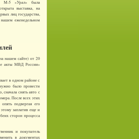
ла М-5 «Урал» была
открыта выставка, на
рвых лиц государства,
 нашем еженедельном
илей
на нашем сайте) от 20
ые акты МВД России»
вает в одном районе с
 нужно было провести
, сначала снять авто с
омера. После всех этих
 опять подвергая его
 этому заплатив еще и
обеих сторон процесса
твенник и покупатель
менить в документах