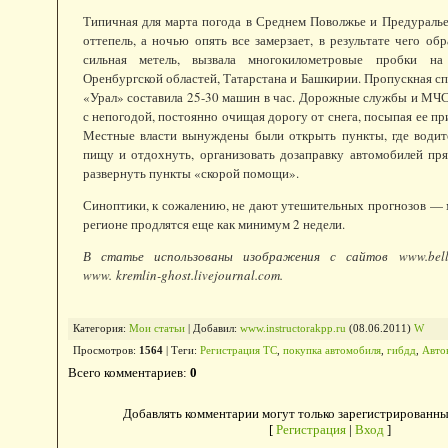
Типичная для марта погода в Среднем Поволжье и Предуралье
оттепель, а ночью опять все замерзает, в результате чего об
сильная метель, вызвала многокилометровые пробки на
Оренбургской областей, Татарстана и Башкирии. Пропускная с
«Урал» составила 25-30 машин в час. Дорожные службы и МЧ
с непогодой, постоянно очищая дорогу от снега, посыпая ее пр
Местные власти вынуждены были открыть пункты, где водит
пищу и отдохнуть, организовать дозаправку автомобилей пря
развернуть пункты «скорой помощи».
Синоптики, к сожалению, не дают утешительных прогнозов — 
регионе продлятся еще как минимум 2 недели.
В статье использованы изображения с сайтов
www.bel
www.
kremlin-ghost.livejournal.com.
Категория
:
Мои статьи
|
Добавил
:
www.instructorakpp.ru
(08.06.2011)
W
Просмотров
:
1564
|
Теги
:
Регистрация ТС
,
покупка автомобиля
,
гибдд
,
Авто
Всего комментариев
:
0
Добавлять комментарии могут только зарегистрированны
[
Регистрация
|
Вход
]