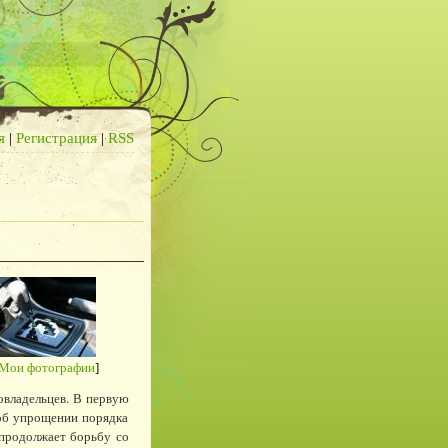
я
|
Регистрация
|
RSS
Мои фотографии
]
овладельцев. В первую
 об упрощении порядка
 продолжает борьбу со