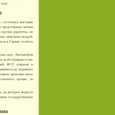
 году.
ы
 состоялась выставка
а представлена личная
 прочие раритеты, но
нные лимузины вождей.
ихся в Гараже особого
тское шоу. Автомобили
ны всей площади и уже
илей ФСО открыли и
дившиеся до недавнего
тавила зрителям около
твенного архива, из
, на которых когда-то
анные государственные
ана