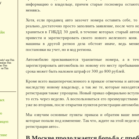
у
информацию о владельце, причем старые госномера остаютс
меняясь.
Хотя, если продавец авто захочет номера оставить себе, то
реально, достаточно просто заполнить заявление, после чего 
храниться в ГИБДД 30 дней, в течение которых старый авто
айн
привести и зарегистрировать своего нового железного коня
машины в другой регион дела обстоят иначе, ведь меняе
постановки на учет, но и код региона.
Автомобилю присваиваются транзитные номера, а в те
only!
или
This
можно
This
зарегистрировать автомобиль по новому его месту пребывани
во
This
т ли
This
срока может быть наложен штраф от 300 до 800 рублей.
Кроме всего вышеперечисленного в приказе отмечены и автом
наследству новому владельцу, а так же те, которые находятс
регистрация также упрощена. Новый приказ официально вступит
то есть через неделю. А воспользоваться его преимуществами
ных
уже во вторник, после открытия пунктов регистрации автомоби
ю
Мы озвучим основные пункты приказа и обратим ваше вним
которые попали под изменение. Так что, ждите на этой неделе
ицеп
регистрации авто».
ение
В Москве продолжается борьба с про