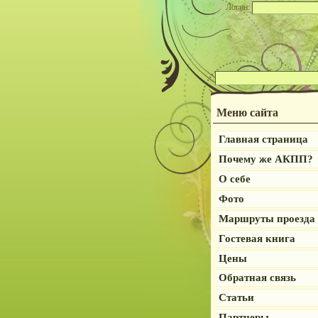
Логин:
Меню сайта
Главная страница
Почему же АКПП?
О себе
Фото
Маршруты проезда
Гостевая книга
Цены
Обратная связь
Статьи
Партнеры