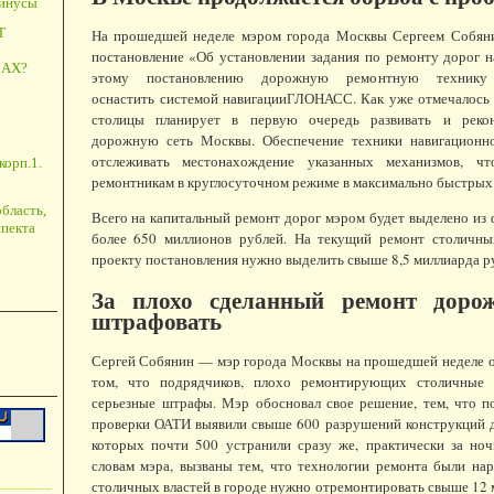
минусы
Т
На прошедшей неделе мэром города Москвы Сергеем Собян
постановление «Об установлении задания по ремонту дорог н
АХ?
этому постановлению дорожную ремонтную технику
оснастить системой навигацииГЛОНАСС. Как уже отмечалось 
столицы планирует в первую очередь развивать и рекон
дорожную сеть Москвы. Обеспечение техники навигационно
отслеживать местонахождение указанных механизмов, чт
корп.1.
ремонтникам в круглосуточном режиме в максимально быстрых
бласть,
Всего на капитальный ремонт дорог мэром будет выделено из
пекта
более 650 миллионов рублей. На текущий ремонт столичны
проекту постановления нужно выделить свыше 8,5 миллиарда р
За плохо сделанный ремонт дорож
штрафовать
Сергей Собянин — мэр города Москвы на прошедшей неделе о
том, что подрядчиков, плохо ремонтирующих столичные 
серьезные штрафы. Мэр обосновал свое решение, тем, что п
проверки ОАТИ выявили свыше 600 разрушений конструкций д
которых почти 500 устранили сразу же, практически за ноч
словам мэра, вызваны тем, что технологии ремонта были на
столичных властей в городе нужно отремонтировать свыше 12