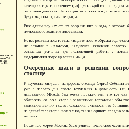
водителя и его фото. На оборотной стороне будут указаны в
у
категории, с разграничением граф для каждой из них, где указы
окончания действия. По каждой категории могут быть огран
будут введены отдельные графы.
Еще одним ноу-хау станет введение штрих-кода, в котором 
айн
имеющаяся о водителе информация.
Не все регионы пока готовы к выдаче нового образца водительс
их освоили в Орловской, Калужской, Рязанской областях
остальных регионах для полноценной работы с новыми
модернизация подразделений ГИБДД.
only!
или
This
можно
This
во
This
т ли
This
Очередные шаги в решении вопро
столице
К изучению ситуации на дорогах столицы Сергей Собянин по
уже с первого дня своего вступления в должность. Он, 
ных
направлении МКАДа был очень поражен тем, что все они 
облеплены со всех сторон различными торговыми объекта
выяснения причин такого положения, оказалось, что большин
ю
на данной территории нелегально, так как единого порядка воз
ицеп
не было.
После чего мэром Москвы было решено начать снос части эти
ение