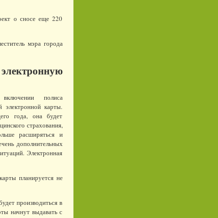
оект о сносе еще 220
еститель мэра города
электронную
включении полиса
й электронной карты.
его года, она будет
цинского страхования,
ольше расширяться и
ечень дополнительных
итуаций. Электронная
 карты планируется не
будет производиться в
рты начнут выдавать с