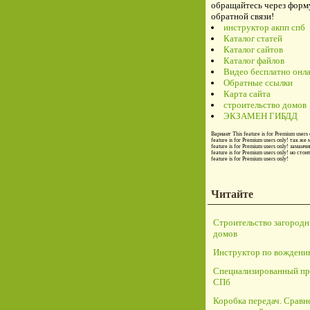
обращайтесь через форм
обратной связи!
инструктор акпп спб
Каталог статей
Каталог сайтов
Каталог файлов
Видео бесплатно онл
Обратные ссылки
Карта сайта
строительство домов
ЭКЗАМЕН ГИБДД
Вариант
This feature is for Premium users 
feature is for Premium users only!
так же 
feature is for Premium users only!
заманчи
feature is for Premium users only!
но стои
feature is for Premium users only!
Читайте
Строительство загород
домов
Инструктор по вождени
Специализированный пр
СПб
Коробка передач. Сравн