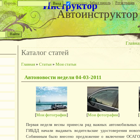
Инструктор
Забыл пароль
|
Регистрация
Пароль:
запомнить
Автоинструктор
Главна
Каталог статей
Главная
»
Статьи
»
Мои статьи
Автоновости недели 04-03-2011
[
Мои фотографии
]
[
Мои фотографии
]
[
Первая неделя весны принесла ряд важных автомобильных 
ГИБДД начали выдавать водительские удостоверения новог
Собяниным было внесено предложение о включение ОСАГО 