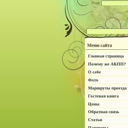
Логин:
Меню сайта
Главная страница
Почему же АКПП?
О себе
Фото
Маршруты проезда
Гостевая книга
Цены
Обратная связь
Статьи
Партнеры