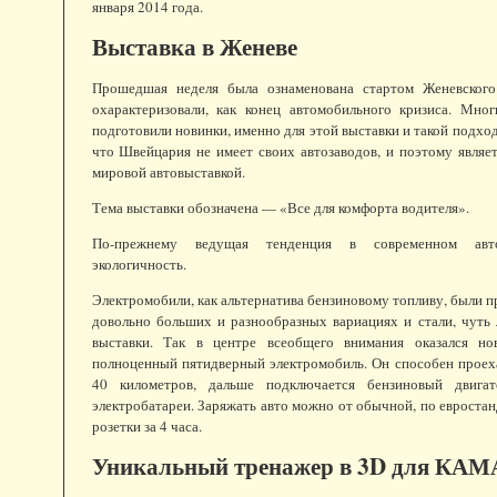
января 2014 года.
Выставка в Женеве
Прошедшая неделя была ознаменована стартом Женевского 
охарактеризовали, как конец автомобильного кризиса. Мног
подготовили новинки, именно для этой выставки и такой подхо
что Швейцария не имеет своих автозаводов, и поэтому являе
мировой автовыставкой.
Тема выставки обозначена — «Все для комфорта водителя».
По-прежнему ведущая тенденция в современном авт
экологичность.
Электромобили, как альтернатива бензиновому топливу, были п
довольно больших и разнообразных вариациях и стали, чуть
выставки. Так в центре всеобщего внимания оказался 
полноценный пятидверный электромобиль. Он способен проех
40 километров, дальше подключается бензиновый двигат
электробатареи. Заряжать авто можно от обычной, по евростан
розетки за 4 часа.
Уникальный тренажер в 3D для КАМ