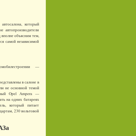
автосалона, который
ие автопроизводители
д вполне объясним тем,
тся самой независимой
омобилестроении —
редставлены в салоне в
 ли не основной темой
новый Opel Ampera —
ать на одних батареях
ель, который питает
дартам, 230 вольтовой
АЗа