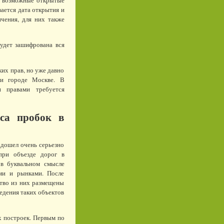
се возможные открытые
вается дата открытия и
ичения, для них также
будет зашифрована вся
ких прав, но уже давно
 и городе Москве. В
 правами требуется
са пробок в
дошел очень серьезно
при объезде дорог в
в буквальном смысле
ми и рынками. После
ство из них размещены
ведения таких объектов
х построек. Первым по