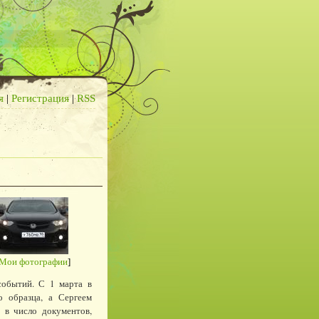
я
|
Регистрация
|
RSS
Мои фотографии
]
событий. С 1 марта в
о образца, а Сергеем
в число документов,