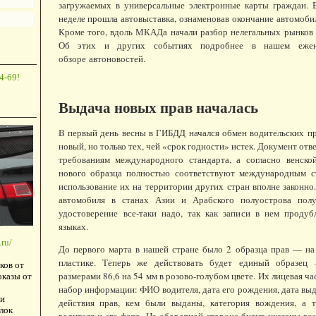
загружаемых в универсальные электронные карты граждан.
неделе прошла автовыставка, ознаменовав окончание автомобил
Кроме того, вдоль МКАДа начали разбор нелегальных рынков
Об этих и других событиях подробнее в нашем ежен
обзоре автоновостей.
4-69!
Выдача новых прав началась
В первый день весны в ГИБДД начался обмен водительских пр
новый, но только тех, чей «срок годности» истек. Документ отв
требованиям международного стандарта, а согласно венск
нового образца полностью соответствуют международным с
использование их на территории других стран вполне законно
автомобиля в станах Азии и Арабского полуострова пол
удостоверение все-таки надо, так как записи в нем проду
языках.
ru/
До первого марта в нашей стране было 2 образца прав — на
пластике. Теперь же действовать будет единый образец 
ков от
размерами 86,6 на 54 мм в розово-голубом цвете. Их лицевая ч
оказы от
набор информации: ФИО водителя, дата его рождения, дата выд
и
действия прав, кем были выданы, категория вождения, а 
лок