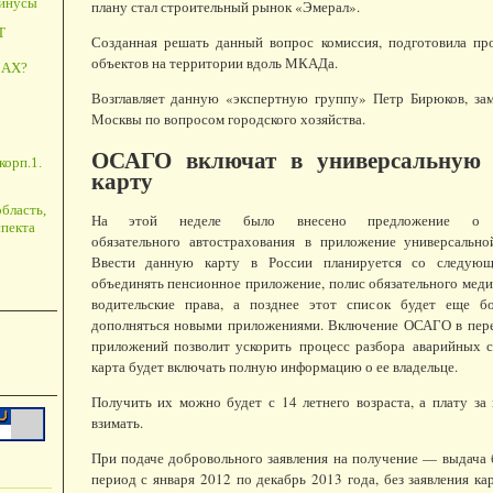
минусы
плану стал строительный рынок «Эмерал».
Т
Созданная решать данный вопрос комиссия, подготовила пр
объектов на территории вдоль МКАДа.
АХ?
Возглавляет данную «экспертную группу» Петр Бирюков, зам
Москвы по вопросом городского хозяйства.
ОСАГО включат в универсальную 
корп.1.
карту
бласть,
На этой неделе было внесено предложение о 
пекта
обязательного автострахования в приложение универсально
Ввести данную карту в России планируется со следующ
объединять пенсионное приложение, полис обязательного меди
водительские права, а позднее этот список будет еще б
дополняться новыми приложениями. Включение ОСАГО в пер
приложений позволит ускорить процесс разбора аварийных с
карта будет включать полную информацию о ее владельце.
Получить их можно будет с 14 летнего возраста, а плату за
взимать.
При подаче добровольного заявления на получение — выдача 
период с января 2012 по декабрь 2013 года, без заявления ка