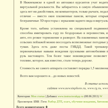
В Нижнекамске в одной из автошкол курсантов учат вод
виртуальной реальности. Вы забираетесь в самую обыкновен
здесь нет ни джойстиков, ни компьютеров, только рычаги, педал
отличие — вместо окон плазменные панели, которые откры
безграничные 3D просторы с зеркалами заднего вида в виртуаль
Кроме того, кабина установлена на специальной подвижно
способна имитировать езду по бездорожью и неровностям, и
авто, его резкое торможение и разворот. На плазменных панел
сельских пейзажей можно воссоздать всевозможные погодные у
туман. Здесь есть даже посты ГИБДД. Такой тренажер 
первоначальные навыки вождения грузовыми автомобилями пе
руль настоящего. Тем более такое нововведение позволяет
топливо, которое, как известно, стало теперь дороже.
Стоимость же самого аппарата составляет порядка 1,5 миллиона
Всего вам хорошего и…до новых новостей.
В статье исполь
сайтов
www
.newsinphoto.ru,
www
.rg.ru,
ww
Категория
:
Мои статьи
|
Добавил
:
www.instructorakpp.ru
(08.06.2011)
W
Просмотров
:
1311
|
Теги
:
Разбор ДТП
,
осаго
,
обучение вождению
,
Автоново
Всего комментариев
:
0