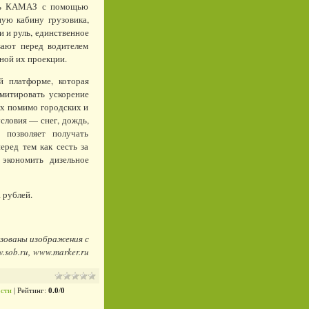
ить КАМАЗ с помощью
ную кабину грузовика,
и и руль, единственное
вают перед водителем
ной их проекции.
й платформе, которая
митировать ускорение
ях помимо городских и
словия — снег, дождь,
позволяет получать
ред тем как сесть за
 экономить дизельное
 рублей.
зованы изображения с
w
.
sob
.
ru
,
www
.
marker
.
ru
сти
|
Рейтинг
:
0.0
/
0