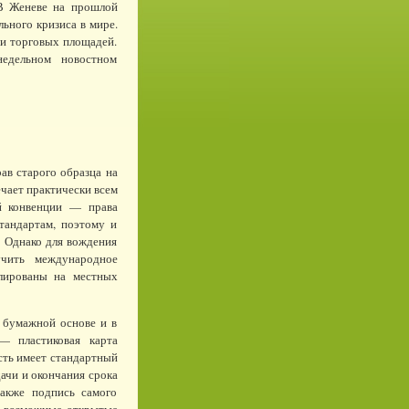
 В Женеве на прошлой
ьного кризиса в мире.
 и торговых площадей.
едельном новостном
ав старого образца на
ечает практически всем
ой конвенции — права
тандартам, поэтому и
. Однако для вождения
учить международное
блированы на местных
 бумажной основе и в
— пластиковая карта
асть имеет стандартный
ачи и окончания срока
также подпись самого