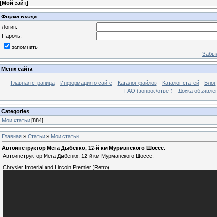
[
Мой сайт
]
Форма входа
Логин:
Пароль:
запомнить
Забыл
Меню сайта
Главная страница
Информация о сайте
Каталог файлов
Каталог статей
Блог
FAQ (вопрос/ответ)
Доска объявле
Categories
Мои статьи
[884]
Главная
»
Статьи
»
Мои статьи
Автоинструктор Мега Дыбенко, 12-й км Мурманского Шоссе.
Автоинструктор Мега Дыбенко, 12-й км Мурманского Шоссе.
Chrysler Imperial and Lincoln Premier (Retro)