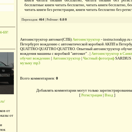
книги читать онлайн бесплатно, читать онлайн без регист
бесплатные книги читать бесплатно, читать книги бесплатно, бе
читать книги без регистрации, книги читать бесплатно без реги
Переходов
:
464
|
Рейтинг
:
0.0
/
0
4-69!
Автоинструктор автомат(СПБ)
Автоинструктор
- instructorakpp.ru
Петербурге вождению с автоматической коробкой АКПП в Петербу
QUATTRO QUATTRO QUATTRO. Опытный автоинструктор обучит в
вождения машины с коробкой "автомат" . |
Автоинструктор в Санкт
обучит вождению
|
Автоинструктор
|
Частный фотограф
SARDIUS 
музыку mp3
Всего комментариев
:
0
Добавлять комментарии могут только зарегистрированны
[
Регистрация
|
Вход
]
ru/
ков от
оказы от
и
лок