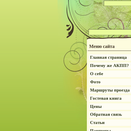
Логин:
Меню сайта
Главная страница
Почему же АКПП?
О себе
Фото
Маршруты проезда
Гостевая книга
Цены
Обратная связь
Статьи
Партнеры