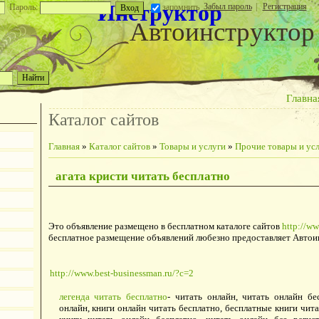
Инструктор
Забыл пароль
|
Регистрация
Пароль:
запомнить
Автоинструктор
Главна
Каталог сайтов
Главная
»
Каталог сайтов
»
Товары и услуги
»
Прочие товары и ус
агата кристи читать бесплатно
Это объявление размещено в бесплатном каталоге сайтов
http://ww
бесплатное размещение объявлений любезно предоставляет Автои
http://www.best-businessman.ru/?c=2
легенда читать бесплатно
- читать онлайн, читать онлайн бе
онлайн, книги онлайн читать бесплатно, бесплатные книги чит