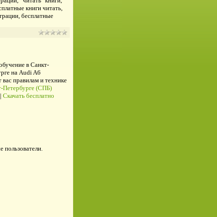
рации, читать книги,
сплатные книги читать,
страции, бесплатные
 обучение в Санкт-
рге на Audi A6
ас правилам и технике
-Петербурге (СПБ)
|
Скачать бесплатно
е пользователи.