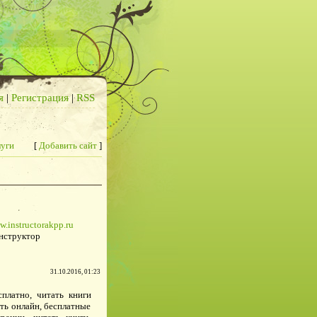
я
|
Регистрация
|
RSS
луги
[
Добавить сайт
]
w.instructorakpp.ru
нструктор
31.10.2016, 01:23
сплатно, читать книги
ать онлайн, бесплатные