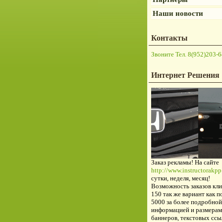
Наши новости
Контакты
Звоните Тел. 8(952)203-6
Интернет Решения
Заказ рекламы! На сайте
http://www.instructorakpp.
сутки, неделя, месяц!
Возможность заказов кли
150 так же вариант как п
5000 за более подробной
информацией и размерам
баннеров, текстовых ссы