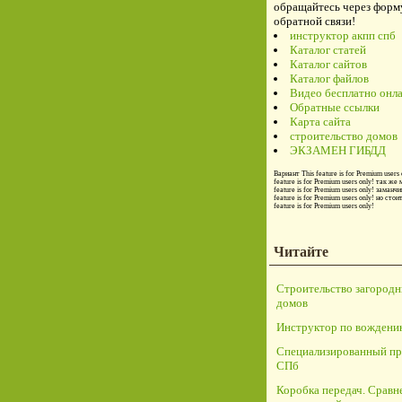
обращайтесь через форм
обратной связи!
инструктор акпп спб
Каталог статей
Каталог сайтов
Каталог файлов
Видео бесплатно онл
Обратные ссылки
Карта сайта
строительство домов
ЭКЗАМЕН ГИБДД
Вариант
This feature is for Premium users 
feature is for Premium users only!
так же 
feature is for Premium users only!
заманчи
feature is for Premium users only!
но стои
feature is for Premium users only!
Читайте
Строительство загород
домов
Инструктор по вождени
Специализированный пр
СПб
Коробка передач. Сравн