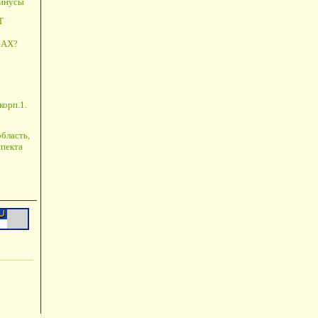
минусы
Т
АХ?
корп.1.
бласть,
пекта