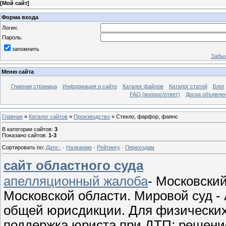
[
Мой сайт
]
Форма входа
Логин:
Пароль:
запомнить
Забыл
Меню сайта
Главная страница
Информация о сайте
Каталог файлов
Каталог статей
Блог
FAQ (вопрос/ответ)
Доска объявле
Главная
»
Каталог сайтов
»
Производство
» Стекло, фарфор, фаянс
В категории сайтов
:
3
Показано сайтов
:
1-3
Сортировать по
:
Дате
·
Названию
·
Рейтингу
·
Переходам
сайт областного суда
апелляционный жалоба
- Московски
Московской области. Мировой суд -
общей юрисдикции. Для физических
поддержка юриста при ДТП; решение