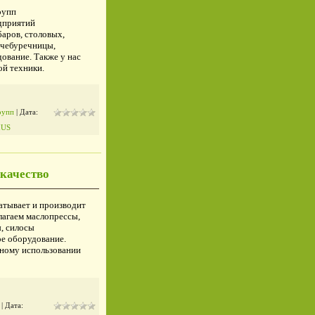
рупп
дприятий
аров, столовых,
 чебуречницы,
ование. Также у нас
й техники.
рупп
| Дата:
IUS
качество
атывает и производит
лагаем маслопрессы,
, силосы
е оборудование.
вному использовании
| Дата: