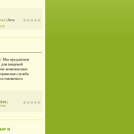
тра
| Дата:
IUS
у. Мы предлагаем
я для пищевой
тке комплексных
сервисная служба
поставляемого
2016
|
ктор
ые и