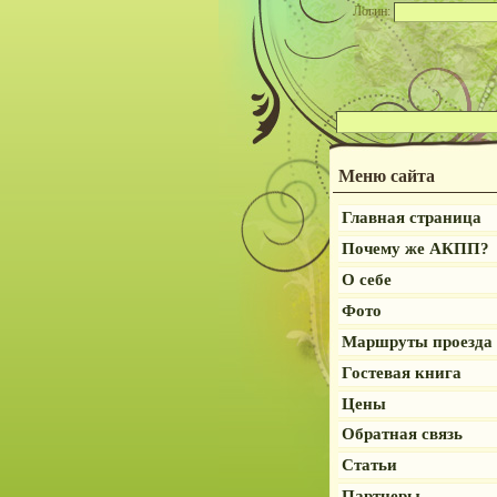
Логин:
Меню сайта
Главная страница
Почему же АКПП?
О себе
Фото
Маршруты проезда
Гостевая книга
Цены
Обратная связь
Статьи
Партнеры