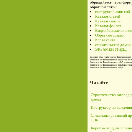
обращайтесь через форм
обратной связи!
инструктор акпп спб
Каталог статей
Каталог сайтов
Каталог файлов
Видео бесплатно онл
Обратные ссылки
Карта сайта
строительство домов
ЭКЗАМЕН ГИБДД
Вариант
This feature is for Premium users 
feature is for Premium users only!
так же 
feature is for Premium users only!
заманчи
feature is for Premium users only!
но стои
feature is for Premium users only!
Читайте
Строительство загород
домов
Инструктор по вождени
Специализированный пр
СПб
Коробка передач. Сравн