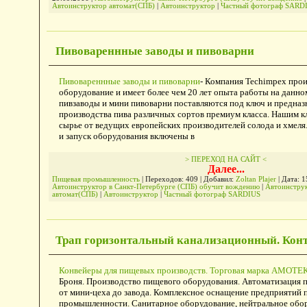
Автоинструктор автомат(СПБ)
|
Автоинструктор
|
Частный фотограф SARD
Пивовареннные заводы и пивоварни
Пивовареннные заводы и пивоварни
- Компания Techimpex про
оборудование и имеет более чем 20 лет опыта работы на данн
пивзаводы и мини пивоварни поставляются под ключ и предназ
производства пива различных сортов премиум класса. Нашим к
сырье от ведущих европейских производителей солода и хмеля
и запуск оборудования включены в
> ПЕРЕХОД НА САЙТ <
Далее...
Пищевая промышленность
| Переходов: 409 | Добавил:
Zoltan Plajer
| Дата:
1
Автоинструктор в Санкт-Петербурге (СПБ) обучит вождению
|
Автоинстру
автомат(СПБ)
|
Автоинструктор
|
Частный фотограф SARDIUS
Трап горизонтальный канализационный. Конт
Конвейеры для пищевых производств. Торговая марка АМОТЕ
Броня. Производство пищевого оборудования. Автоматизация 
от мини-цеха до завода. Комплексное оснащение предприятий
промышленности. Санитарное оборудование, нейтральное обо