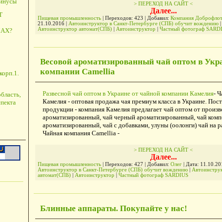
минусы
> ПЕРЕХОД НА САЙТ <
Далее...
Т
Пищевая промышленность
| Переходов: 423 | Добавил:
Компания Доброфло
21.10.2016
|
Автоинструктор в Санкт-Петербурге (СПБ) обучит вождению
|
Автоинструктор автомат(СПБ)
|
Автоинструктор
|
Частный фотограф SARD
АХ?
Весовой ароматизированный чай оптом в Укр
компании Camellia
корп.1.
Развесной чай оптом в Украине от чайной компании Камелия
- 
бласть,
Камелия - оптовая продажа чая премиум класса в Украине. Пос
пекта
продукции - компания Камелия предлагает чай оптом от произв
ароматизированный, чай черный ароматизированный, чай ком
ароматизированный, чай с добавками, улуны (оолонги) чай на ра
Чайная компания Camellia -
> ПЕРЕХОД НА САЙТ <
Далее...
Пищевая промышленность
| Переходов: 427 | Добавил:
Олег
| Дата:
11.10.20
Автоинструктор в Санкт-Петербурге (СПБ) обучит вождению
|
Автоинстру
автомат(СПБ)
|
Автоинструктор
|
Частный фотограф SARDIUS
Блинные аппараты. Покупайте у нас!