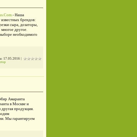
us.Com.
- Наша
 известных брендов:
резки сыра, дозаторы,
 многое другое.
 выборе необходимого
а:
17.05.2016
|
ктор
 Мир Амаранта
ранта в Москве и
и другая продукция.
водим
ии. Мы гарантируем