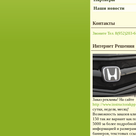
Наши новости
Контакты
Звоните Тел. 8(952)203-6
Интернет Решения
Заказ рекламы! На сайте
http://www.instructorakpp.
сутки, неделя, месяц!
Возможность заказов кли
150 так же вариант как п
5000 за более подробной
информацией и размерам
баннеров, текстовых ссы