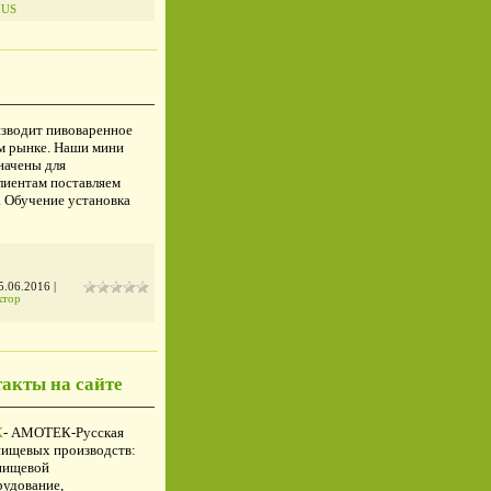
IUS
изводит пивоваренное
ом рынке. Наши мини
начены для
лиентам поставляем
. Обучение установка
5.06.2016
|
ктор
акты на сайте
К
- АМОТЕК-Русская
пищевых производств:
 пищевой
рудование,