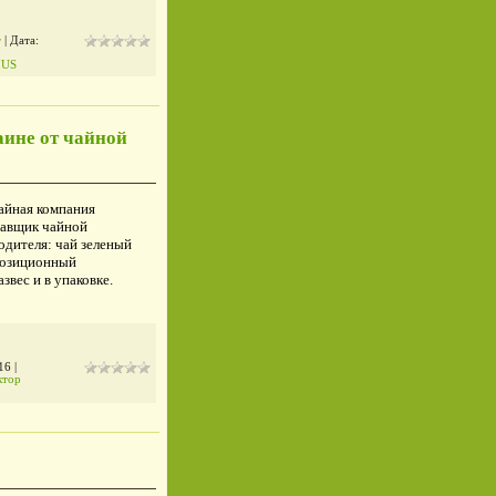
т
| Дата:
IUS
аине от чайной
Чайная компания
тавщик чайной
одителя: чай зеленый
позиционный
звес и в упаковке.
16
|
ктор