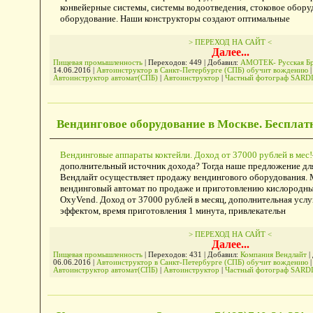
конвейерные системы, системы водоотведения, cтоковое обору
оборудование. Наши конструкторы создают оптимальные
> ПЕРЕХОД НА САЙТ <
Далее...
Пищевая промышленность
| Переходов: 449 | Добавил:
АМОТЕК- Русская Б
14.06.2016
|
Автоинструктор в Санкт-Петербурге (СПБ) обучит вождению
|
Автоинструктор автомат(СПБ)
|
Автоинструктор
|
Частный фотограф SARD
Вендинговое оборудование в Москве. Бесплат
Вендинговые аппараты коктейли. Доход от 37000 рублей в мес!
дополнительный источник дохода? Тогда наше предложение дл
Вендлайт осуществляет продажу вендингового оборудования. 
вендинговый автомат по продаже и приготовлению кислородных
OxyVend. Доход от 37000 рублей в месяц, дополнительная услу
эффектом, время приготовления 1 минута, привлекательн
> ПЕРЕХОД НА САЙТ <
Далее...
Пищевая промышленность
| Переходов: 431 | Добавил:
Компания Вендлайт
|
06.06.2016
|
Автоинструктор в Санкт-Петербурге (СПБ) обучит вождению
|
Автоинструктор автомат(СПБ)
|
Автоинструктор
|
Частный фотограф SARD