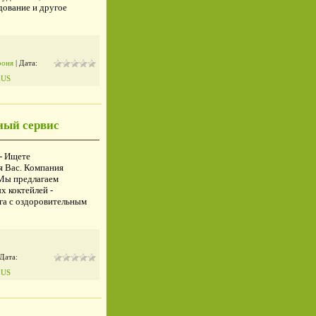
дование и другое
роня
| Дата:
IUS
ный сервис
- Ищете
я Вас. Компания
Мы предлагаем
 коктейлей -
га с оздоровительным
 Дата:
IUS