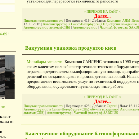
установки для переработки технического рапсового
> ПЕРЕХОД НА САЙТ <
Далее...
Пищевая промышленность
| Переходов: 419 | Добавил:
Компания АДМ-Деме
17.11.2016
|
Автоинструктор в Санкт-Петербурге (СПБ) обучит вождению
|
Автоинструктор автомат(СПБ)
|
Автоинструктор
|
Частный фотограф SARD
4-69!
Вакуумная упаковка продуктов киев
Минибары запчасти
- Компания САЙЛЕНС основана в 1995 год
своим клиентам полный спектр технологического оборудовани
отрасли, предоставляем квалифицированную помощь в разрабо
решений по созданию цехов и производственных линий. Наша 
предоставляет весь комплекс услуг по технической поддержке 
оборудования, осуществляет пусконаладочные работы
> ПЕРЕХОД НА САЙТ <
Далее...
ru/
Пищевая промышленность
| Переходов: 423 | Добавил:
Сергей
| Дата:
16.11.
Автоинструктор в Санкт-Петербурге (СПБ) обучит вождению
|
Автоинстру
автомат(СПБ)
|
Автоинструктор
|
Частный фотограф SARDIUS
ков от
оказы от
и
Качественное оборудование батоноформовачн
лок