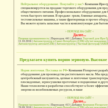
Нейтральное оборудование. Покупайте у нас!
- Компания Ири-г
специализируется на продаже торгового оборудования для пре
общественного питания. Профессиональное оборудование для б
точек быстрого питания. В продаже: грили, блинные аппараты,
тестомесильные машины, а также фритюрницы и прочее оборуд
Вы можете купить запасные части и комплектующие для бытово
> ПЕРЕХОД НА САЙТ <
Далее...
Пищевая промышленность
| Переходов: 441 | Добавил:
Торговой дом Ири-Г
11.10.2016
|
Автоинструктор в Санкт-Петербурге (СПБ) обучит вождению
|
Автоинструктор автомат(СПБ)
|
Автоинструктор
|
Частный фотограф SARD
Предлагаем купить норию зерновую. Высокое 
Нория ленточная. Поставка по РФ
- Компания Florapower разраб
оборудование для производства растительного масла. Мы пред
центробежный шелушитель, цепные и ленточные транспортеры
плоскодонные, зерносушилки проточные и порционные и друго
Наши технологии и разработки способствуют к более эффекти
энергии из возобновляемых ресурсов, и наше
> ПЕРЕХОД НА САЙТ <
Далее...
Пищевая промышленность
| Переходов: 413 | Добавил:
Компания Florapower
29.09.2016
|
Автоинструктор в Санкт-Петербурге (СПБ) обучит вождению
|