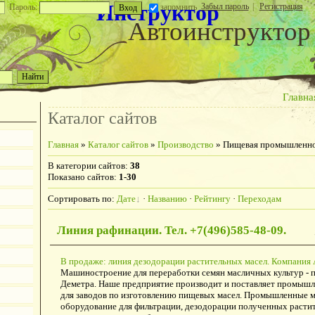
Инструктор
Забыл пароль
|
Регистрация
Пароль:
запомнить
Автоинструктор
Главна
Каталог сайтов
Главная
»
Каталог сайтов
»
Производство
» Пищевая промышленно
В категории сайтов
:
38
Показано сайтов
:
1-30
Сортировать по
:
Дате
·
Названию
·
Рейтингу
·
Переходам
Линия рафинации. Тел. +7(496)585-48-09.
В продаже: линия дезодорации растительных масел. Компания
Машиностроение для переработки семян масличных культур -
Деметра. Наше предприятие производит и поставляет промыш
для заводов по изготовлению пищевых масел. Промышленные м
оборудование для фильтрации, дезодорации полученных растит