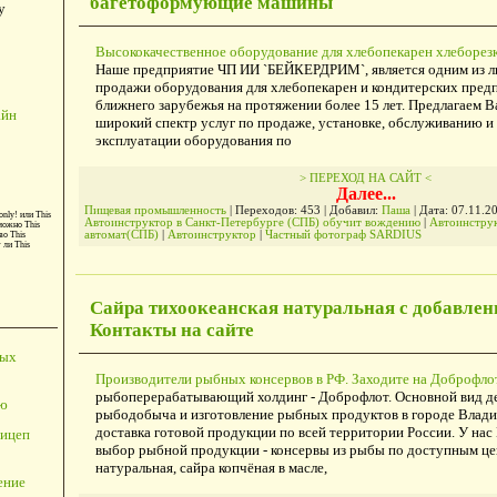
багетоформующие машины
у
Высококачественное оборудование для хлебопекарен хлеборез
Наше предприятие ЧП ИИ `БЕЙКЕРДРИМ`, является одним из ли
продажи оборудования для хлебопекарен и кондитерских пред
ближнего зарубежья на протяжении более 15 лет. Предлагаем
айн
широкий спектр услуг по продаже, установке, обслуживанию и
эксплуатации оборудования по
> ПЕРЕХОД НА САЙТ <
Далее...
Пищевая промышленность
| Переходов: 453 | Добавил:
Паша
| Дата:
07.11.2
only!
или
This
Автоинструктор в Санкт-Петербурге (СПБ) обучит вождению
|
Автоинстру
можно
This
автомат(СПБ)
|
Автоинструктор
|
Частный фотограф SARDIUS
во
This
т ли
This
Сайра тихоокеанская натуральная с добавлен
Контакты на сайте
ных
Производители рыбных консервов в РФ. Заходите на Доброфло
рыбоперерабатывающий холдинг - Доброфлот. Основной вид де
ю
рыбодобыча и изготовление рыбных продуктов в городе Владив
доставка готовой продукции по всей территории России. У на
ицеп
выбор рыбной продукции - консервы из рыбы по доступным це
натуральная, cайра копчёная в масле,
ение