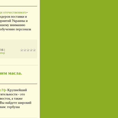
ки отечественного
-
деров поставки и
приятий Украины и
 Вашему вниманию
 обучению персонала
016
|
ктор
ием масла.
т.Рф
- Крупнейший
ятельности - это
осток, а также
с Вы найдете широкий
нам: горбуша