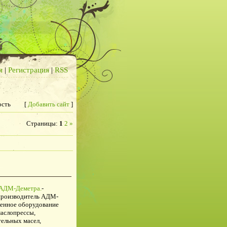
я
|
Регистрация
|
RSS
сть
[
Добавить сайт
]
Страницы
:
1
2
»
 АДМ-Деметра.
-
 производитель АДМ-
ленное оборудование
аслопрессы,
ельных масел,