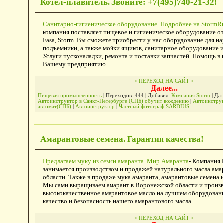
Котел-плавитель. Звоните: +7(495)740-21-32!
Санитарно-гигиеническое оборудование. Подробнее на StormR
компания поставляет пищевое и гигиеническое оборудование от
Fasa, Storm. Вы сможете приобрести у нас оборудование для на
подъемники, а также мойки ящиков, санитарное оборудование и
Услуги пусконаладки, ремонта и поставки запчастей. Помощь в
Вашему предприятию
> ПЕРЕХОД НА САЙТ <
Далее...
Пищевая промышленность
| Переходов: 444 | Добавил:
Компания Storm
| Дат
Автоинструктор в Санкт-Петербурге (СПБ) обучит вождению
|
Автоинстру
автомат(СПБ)
|
Автоинструктор
|
Частный фотограф SARDIUS
Амарантовые семена. Гарантия качества!
Предлагаем муку из семян амаранта. Мир Амаранта
- Компания
занимается производством и продажей натурального масла ама
области. Также в продаже мука амаранта, амарантовые семена 
Мы сами выращиваем амарант в Воронежской области и произ
высококачественное амарантовое масло на лучшем оборудован
качество и безопасность нашего амарантового масла.
> ПЕРЕХОД НА САЙТ <