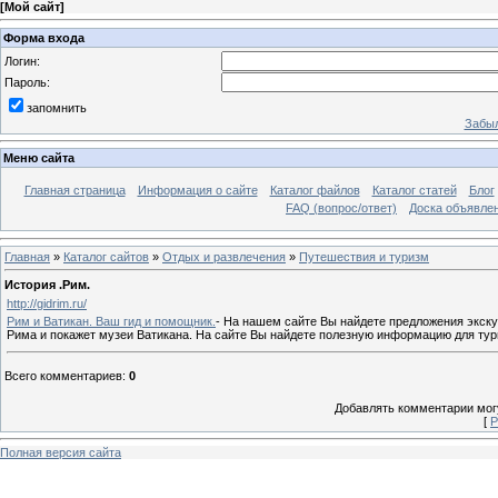
[
Мой сайт
]
Форма входа
Логин:
Пароль:
запомнить
Забыл
Меню сайта
Главная страница
Информация о сайте
Каталог файлов
Каталог статей
Блог
FAQ (вопрос/ответ)
Доска объявле
Главная
»
Каталог сайтов
»
Отдых и развлечения
»
Путешествия и туризм
История .Рим.
http://gidrim.ru/
Рим и Ватикан. Ваш гид и помощник.
- На нашем сайте Вы найдете предложения экску
Рима и покажет музеи Ватикана. На сайте Вы найдете полезную информацию для тур
Всего комментариев
:
0
Добавлять комментарии могу
[
Р
Полная версия сайта