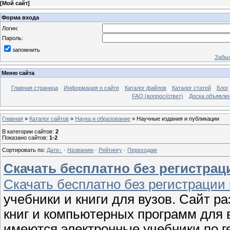
[
Мой сайт
]
Форма входа
Логин:
Пароль:
запомнить
Забыл
Меню сайта
Главная страница
Информация о сайте
Каталог файлов
Каталог статей
Блог
FAQ (вопрос/ответ)
Доска объявле
Главная
»
Каталог сайтов
»
Наука и образование
» Научные издания и публикации
В категории сайтов
:
2
Показано сайтов
:
1-2
Сортировать по
:
Дате
·
Названию
·
Рейтингу
·
Переходам
Скачать бесплатно без регистрац
Скачать бесплатно без регистрации 
учебники и книги для вузов. Сайт р
книг и компьютерных программ для 
имеются электронные учебники по 