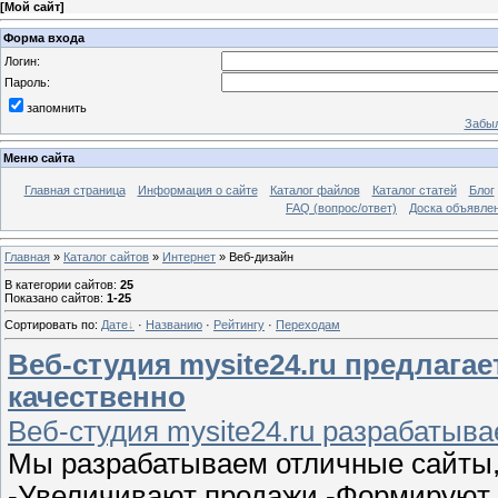
[
Мой сайт
]
Форма входа
Логин:
Пароль:
запомнить
Забыл
Меню сайта
Главная страница
Информация о сайте
Каталог файлов
Каталог статей
Блог
FAQ (вопрос/ответ)
Доска объявле
Главная
»
Каталог сайтов
»
Интернет
» Веб-дизайн
В категории сайтов
:
25
Показано сайтов
:
1-25
Сортировать по
:
Дате
·
Названию
·
Рейтингу
·
Переходам
Веб-студия mysite24.ru предлага
качественно
Веб-студия mysite24.ru разрабатыв
Мы разрабатываем отличные сайты,
-Увеличивают продажи -Формируют 