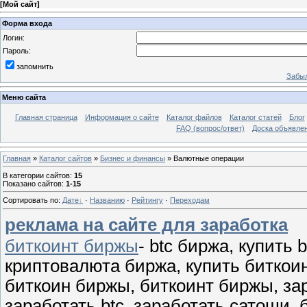
[
Мой сайт
]
Форма входа
Логин:
Пароль:
запомнить
Забыл
Меню сайта
Главная страница
Информация о сайте
Каталог файлов
Каталог статей
Блог
FAQ (вопрос/ответ)
Доска объявле
Главная
»
Каталог сайтов
»
Бизнес и финансы
» Валютные операции
В категории сайтов
:
15
Показано сайтов
:
1-15
Сортировать по
:
Дате
·
Названию
·
Рейтингу
·
Переходам
реклама на сайте для заработка
биткоинт биржы
- btc биржа, купить bt
криптовалюта биржа, купить биткоин,
биткоин биржы, биткоинт биржы, зар
заработать btc, заработать сатоши, 