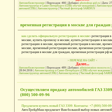
Автомобилестроение
| Переходов: 466 | Добавил:
photoshop-gid.ru
| Дата:
27
Автоинструктор в Санкт-Петербурге (СПБ) обучит вождению
|
Автоинстру
автомат(СПБ)
|
Автоинструктор
|
Частный фотограф SARDIUS
временная регистрация в москве для граждан
как сделать официальную регистрацию в москве
- регистрация в
москве, купить прописку в москве, купить регистрацию в москв
регистрацию в москве, временный регистрация в москве, времен
москве, временный регистрация москве, временная регистрация 
регистрация в москве для граждан, временная регистрация рф 
> ПЕРЕХОД НА САЙТ <
Далее...
Автомобилестроение
| Переходов: 489 | Добавил:
administration-moscow.ru
|
28.04.2016
|
Автоинструктор в Санкт-Петербурге (СПБ) обучит вождению
|
Автоинструктор автомат(СПБ)
|
Автоинструктор
|
Частный фотограф SARD
Осуществляем продажу автомобилей ГАЗ 3309
(800) 500-09-96
Предлагаем купить новый ГАЗ 3309. Контакты: +7 (800) 500-09
АвтоТрейдМаш предлагает Вам большой выбор новых автомоби