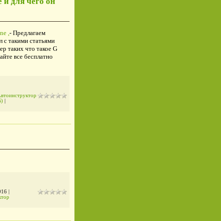
 и для чего он
ne ,
- Предлагаем
 с такими статьями
ер таких что такое G
айте все бесплатно
втоинструктор
Б)
|
016
|
ктор