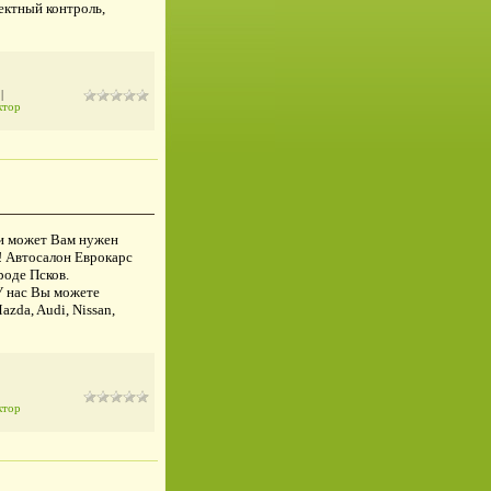
ектный контроль,
|
ктор
ли может Вам нужен
! Автосалон Еврокарс
роде Псков.
У нас Вы можете
zda, Audi, Nissan,
ктор