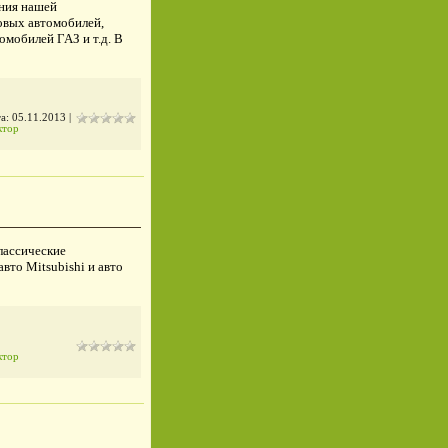
ения нашей
овых автомобилей,
омобилей ГАЗ и т.д. В
та:
05.11.2013
|
ктор
лассические
вто Mitsubishi и авто
ктор