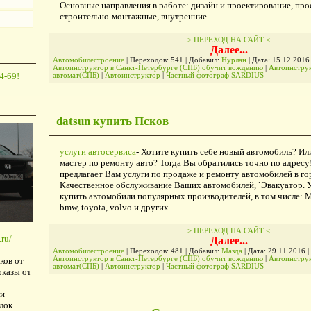
Основные направления в работе: дизайн и проектирование, про
строительно-монтажные, внутренние
> ПЕРЕХОД НА САЙТ <
Далее...
Автомобилестроение
| Переходов: 541 | Добавил:
Нурлан
| Дата:
15.12.2016
Автоинструктор в Санкт-Петербурге (СПБ) обучит вождению
|
Автоинстру
4-69!
автомат(СПБ)
|
Автоинструктор
|
Частный фотограф SARDIUS
datsun купить Псков
услуги автосервиса
- Хотите купить себе новый автомобиль? И
мастер по ремонту авто? Тогда Вы обратились точно по адресу
предлагает Вам услуги по продаже и ремонту автомобилей в го
Качественное обслуживание Ваших автомобилей, `Эвакуатор. 
купить автомобили популярных производителей, в том числе: Ma
bmw, toyota, volvo и других.
> ПЕРЕХОД НА САЙТ <
ru/
Далее...
Автомобилестроение
| Переходов: 481 | Добавил:
Мазда
| Дата:
29.11.2016
|
Автоинструктор в Санкт-Петербурге (СПБ) обучит вождению
|
Автоинстру
ков от
автомат(СПБ)
|
Автоинструктор
|
Частный фотограф SARDIUS
оказы от
и
лок