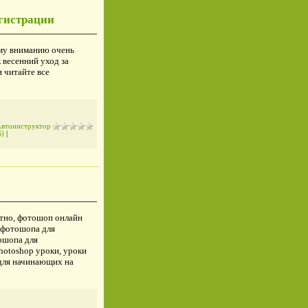
егистрации
му вниманию очень
 весенний уход за
 читайте все
втоинструктор
Б)
|
тно, фотошоп онлайн
 фотошопа для
ошопа для
hotoshop уроки, уроки
для начинающих на