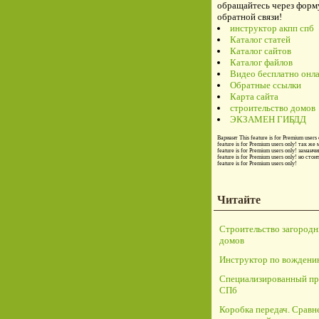
обращайтесь через форм
обратной связи!
инструктор акпп спб
Каталог статей
Каталог сайтов
Каталог файлов
Видео бесплатно онл
Обратные ссылки
Карта сайта
строительство домов
ЭКЗАМЕН ГИБДД
Вариант
This feature is for Premium users 
feature is for Premium users only!
так же 
feature is for Premium users only!
заманчи
feature is for Premium users only!
но стои
feature is for Premium users only!
Читайте
Строительство загород
домов
Инструктор по вождени
Специализированный пр
СПб
Коробка передач. Сравн