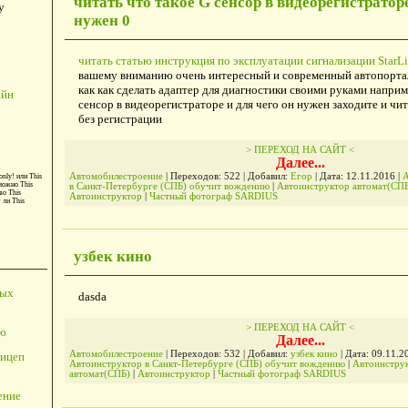
читать что такое G сенсор в видеорегистраторе
у
нужен 0
читать статью инструкция по эксплуатации сигнализации StarLi
вашему вниманию очень интересный и современный автопортал
как как сделать адаптер для диагностики своими руками наприм
айн
сенсор в видеорегистраторе и для чего он нужен заходите и чит
без регистрации
> ПЕРЕХОД НА САЙТ <
Далее...
Автомобилестроение
| Переходов: 522 | Добавил:
Егор
| Дата:
12.11.2016
|
А
only!
или
This
можно
This
в Санкт-Петербурге (СПБ) обучит вождению
|
Автоинструктор автомат(СП
во
This
Автоинструктор
|
Частный фотограф SARDIUS
т ли
This
узбек кино
ных
dasda
> ПЕРЕХОД НА САЙТ <
ю
Далее...
Автомобилестроение
| Переходов: 532 | Добавил:
узбек кино
| Дата:
09.11.2
ицеп
Автоинструктор в Санкт-Петербурге (СПБ) обучит вождению
|
Автоинстру
автомат(СПБ)
|
Автоинструктор
|
Частный фотограф SARDIUS
ение