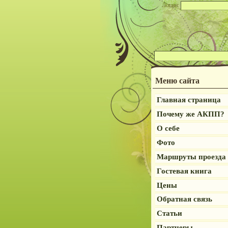
Логин:
Меню сайта
Главная страница
Почему же АКПП?
О себе
Фото
Маршруты проезда
Гостевая книга
Цены
Обратная связь
Статьи
Партнеры