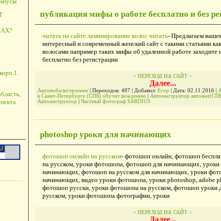
минусы
публикация мифы о работе бесплатно и без р
Т
АХ?
читать на сайте ламинирование волос читать
- Предлагаем ваше
интересный и современный женский сайт с такими статьями как
волосами например таких мифы об удаленной работе заходите и
бесплатно без регистрации
корп.1.
> ПЕРЕХОД НА САЙТ <
Далее...
Автомобилестроение
| Переходов: 497 | Добавил:
Егор
| Дата:
02.11.2016
|
А
бласть,
в Санкт-Петербурге (СПБ) обучит вождению
|
Автоинструктор автомат(СП
пекта
Автоинструктор
|
Частный фотограф SARDIUS
photoshop уроки для начинающих
фотошоп онлайн на русском
- фотошоп онлайн, фотошоп беспла
на русском, уроки фотошопа, фотошоп для начинающих, уроки
начинающих, фотошоп на русском для начинающих, уроки фот
начинающих, видео уроки фотошопа, уроки photoshop, adobe p
фотошоп русски, уроки фотошопа на русском, фотошоп уроки 
русском, уроки фотошопа фотографии, уроки
> ПЕРЕХОД НА САЙТ <
Далее...