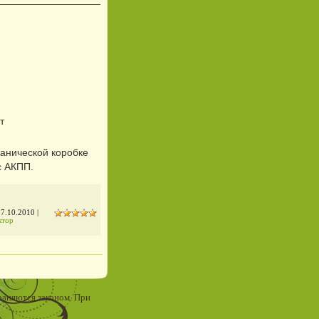
т
анической коробке
с АКПП.
7.10.2010
|
ктор
аняются законом. При