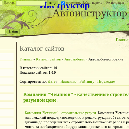
Инструктор
Забыл пароль
|
Регистрация
Пароль:
запомнить
Автоинструктор
Главна
Каталог сайтов
Главная
»
Каталог сайтов
»
Автомобили
» Автомобилестроение
В категории сайтов
:
10
Показано сайтов
:
1-10
Сортировать по
:
Дате
·
Названию
·
Рейтингу
·
Переходам
Компания "Чемпион" - качественные строите
разумной цене.
Компания `Чемпион` - строительные услуги
- Компания `Чемпион
комплексный подход к возведению и реконструкции объектов, 
дизайна до проведения всех строительно-монтажных работ и р
монтажа необходимого оборудования, проектного контроля и п