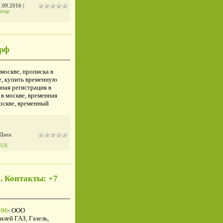
.09.2016
|
ктор
 рф
 москве, прописка в
е, купить временную
ная регистрация в
в москве, временная
москве, временный
 Дата:
IUS
. Контакты: +7
-96
- ООО
лей ГАЗ, Газель,