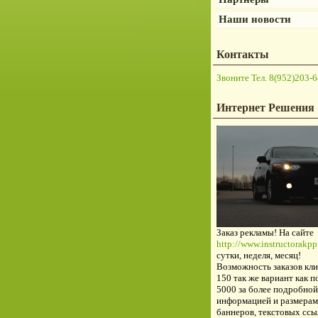
Наши новости
Контакты
Звоните Тел. 8(952)203-6
Интернет Решения
Заказ рекламы! На сайте
http://www.instructorakpp.
сутки, неделя, месяц!
Возможность заказов кли
150 так же вариант как п
5000 за более подробной
информацией и размерам
баннеров, текстовых ссы