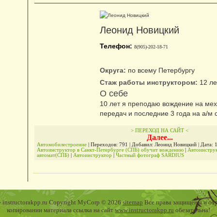
Леонид
Новицкий
Телефон:
8(905)-202-18-71
Округа:
по всему Петербургу
Стаж работы инструктором:
12 ле
О себе
10 лет я преподаю вождение на мех
передач и последние 3 года на а/м 
> ПЕРЕХОД НА САЙТ <
Далее...
Автомобилестроение
| Переходов: 791 | Добавил: Леонид Новицкий | Дата:
1
Автоинструктор в Санкт-Петербурге (СПБ) обучит вождению
|
Автоинстру
автомат(СПБ)
|
Автоинструктор
|
Частный фотограф SARDIUS
- instructorakpp.ru Copyright MyCorp © 2026
sitemap
Все права защищены и охр
копировании материала ссылка на сайт
www.instructorakpp.ru
обезательна!