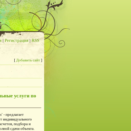
я
|
Регистрация
|
RSS
[
Добавить сайт
]
льные услуги по
` - предлагает
от индивидуального
асчетов, подбора и
олной сдачи объекта.