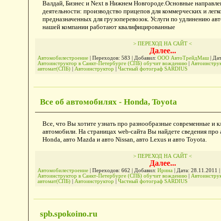
Валдай, Бизнес и Next в Нижнем Новгороде.Основные направл
деятельности: производство прицепов для коммерческих и легк
предназначенных для грузоперевозок. Услуги по удлинению авт
нашей компании работают квалифицированные
> ПЕРЕХОД НА САЙТ <
Далее...
Автомобилестроение
| Переходов: 583 | Добавил:
ООО АвтоТрейдМаш
| Да
Автоинструктор в Санкт-Петербурге (СПБ) обучит вождению
|
Автоинстру
автомат(СПБ)
|
Автоинструктор
|
Частный фотограф SARDIUS
Все об автомобилях - Honda, Toyota
Все, что Вы хотите узнать про разнообразные современные и к
автомобили. На страницах web-сайта Вы найдете сведения про а
Honda, авто Mazda и авто Nissan, авто Lexus и авто Toyota.
> ПЕРЕХОД НА САЙТ <
Далее...
Автомобилестроение
| Переходов: 662 | Добавил:
Ирина
| Дата:
28.11.2011
|
Автоинструктор в Санкт-Петербурге (СПБ) обучит вождению
|
Автоинстру
автомат(СПБ)
|
Автоинструктор
|
Частный фотограф SARDIUS
spb.spokoino.ru