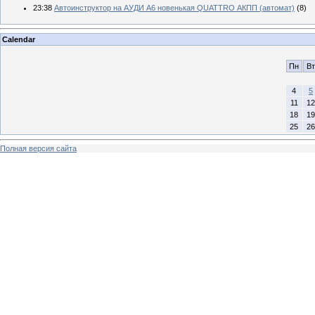
23:38
Автоинструктор на АУДИ А6 новенькая QUATTRO АКПП (автомат)
(8)
Calendar
Пн
Вт
4
5
11
12
18
19
25
26
Полная версия сайта