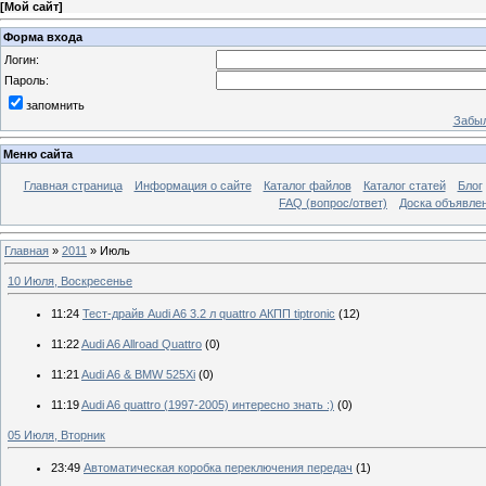
[
Мой сайт
]
Форма входа
Логин:
Пароль:
запомнить
Забыл
Меню сайта
Главная страница
Информация о сайте
Каталог файлов
Каталог статей
Блог
FAQ (вопрос/ответ)
Доска объявле
Главная
»
2011
»
Июль
10 Июля, Воскресенье
11:24
Тест-драйв Audi A6 3.2 л quattro АКПП tiptronic
(12)
11:22
Audi A6 Allroad Quattro
(0)
11:21
Audi A6 & BMW 525Xi
(0)
11:19
Audi A6 quattro (1997-2005) интересно знать :)
(0)
05 Июля, Вторник
23:49
Автоматическая коробка переключения передач
(1)