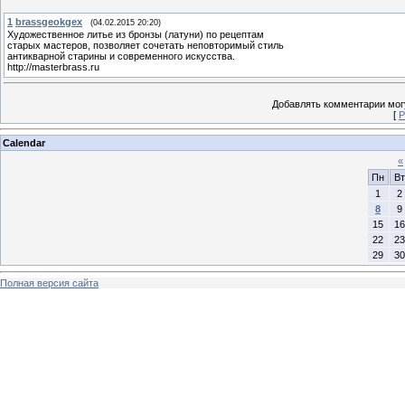
1
brassgeokgex
(04.02.2015 20:20)
Художественное литье из бронзы (латуни) по рецептам
старых мастеров, позволяет сочетать неповторимый стиль
антикварной старины и современного искусства.
http://masterbrass.ru
Добавлять комментарии могу
[
Р
Calendar
«
Пн
Вт
1
2
8
9
15
16
22
23
29
30
Полная версия сайта