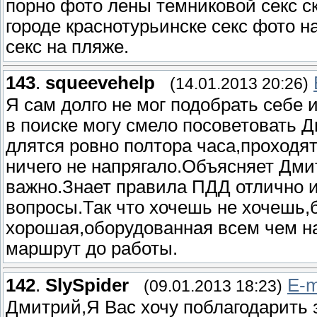
порно фото лены темниковой секс с
городе краснотурьинске секс фото н
секс на пляже.
143
.
squeevehelp
(14.01.2013 20:26)
Я сам долго не мог подобрать себе 
в поиске могу смело посоветовать 
длятся ровно полтора часа,проходя
ничего не напрягало.Объясняет Дми
важно.Знает правила ПДД отлично и
вопросы.Так что хочешь не хочешь
хорошая,оборудованная всем чем н
маршрут до работы.
142
.
SlySpider
E-m
(09.01.2013 18:23)
Дмитрий,Я Вас хочу поблагодарить з