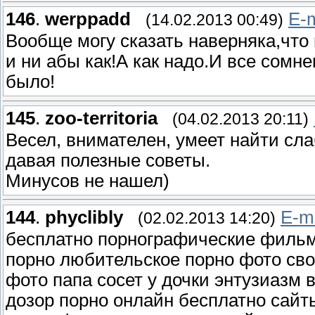
146
.
werppadd
E-m
(14.02.2013 00:49)
Вообще могу сказать наверняка,что 
и ни абы как!А как надо.И все сомне
было!
145
.
zoo-territoria
(04.02.2013 20:11)
Весел, внимателен, умеет найти сл
давая полезные советы.
Минусов не нашел)
144
.
phyclibly
E-m
(02.02.2013 14:20)
бесплатно порнографические фильм
порно любительское порно фото сво
фото папа сосет у дочки энтузиазм 
дозор порно онлайн бесплатно сайты