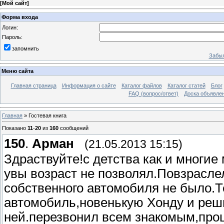
[
Мой сайт
]
Форма входа
Логин:
Пароль:
запомнить
Забыл
Меню сайта
Главная страница
Информация о сайте
Каталог файлов
Каталог статей
Блог
FAQ (вопрос/ответ)
Доска объявле
Главная
»
Гостевая книга
Показано
11
-
20
из
160
сообщений
150
.
Арман
(21.05.2013 15:15)
Здраствуйте!с детства как и многие
увы возраст не позволял.Повзрасле
собственного автомобиля не было.Т
автомобиль,новенькую Хонду и реш
ней.перезвонил всем знакомым,прош