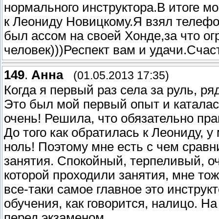
нормального инструктора.В итоге м
к Леониду Новицкому.Я взял телефо
был ассом на своей Хонде,за что о
человек)))Респект вам и удачи.Счас
149
.
Анна
(01.05.2013 17:35)
Когда я первый раз села за руль, р
Это был мой первый опыт и каталась
очень! Решила, что обязательно пра
До того как обратилась к Леониду, у
ноль! Поэтому мне есть с чем сравн
занятия. Спокойный, терпеливый, о
которой проходили занятия, мне тож
все-таки самое главное это инструкт
обучения, как говорится, налицо. На
перед экзаменом.