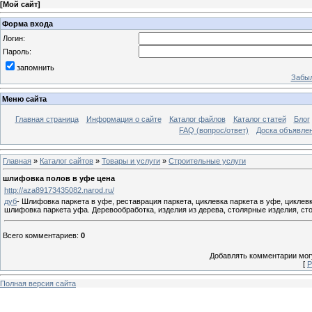
[
Мой сайт
]
Форма входа
Логин:
Пароль:
запомнить
Забыл
Меню сайта
Главная страница
Информация о сайте
Каталог файлов
Каталог статей
Блог
FAQ (вопрос/ответ)
Доска объявле
Главная
»
Каталог сайтов
»
Товары и услуги
»
Строительные услуги
шлифовка полов в уфе цена
http://aza89173435082.narod.ru/
дуб
- Шлифовка паркета в уфе, реставрация паркета, циклевка паркета в уфе, циклев
шлифовка паркета уфа. Деревообработка, изделия из дерева, столярные изделия, ст
Всего комментариев
:
0
Добавлять комментарии могу
[
Р
Полная версия сайта