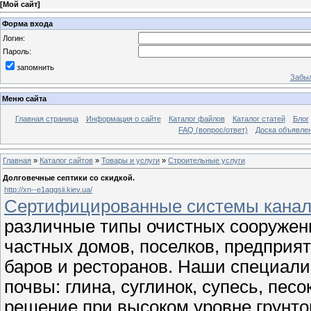
[
Мой сайт
]
Форма входа
Логин:
Пароль:
запомнить
Забыл
Меню сайта
Главная страница
Информация о сайте
Каталог файлов
Каталог статей
Блог
FAQ (вопрос/ответ)
Доска объявле
Главная
»
Каталог сайтов
»
Товары и услуги
»
Строительные услуги
Долговечные септики со скидкой.
http://xn--e1aggsii.kiev.ua/
Сертифицированные системы канали
различные типы очистных сооружени
частных домов, поселков, предприя
баров и ресторанов. Наши специал
почвы: глина, суглинок, супесь, пес
решение при высоком уровне грунто