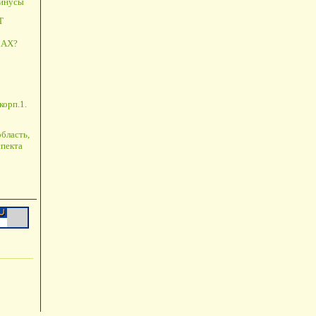
минусы
Т
АХ?
корп.1.
бласть,
пекта