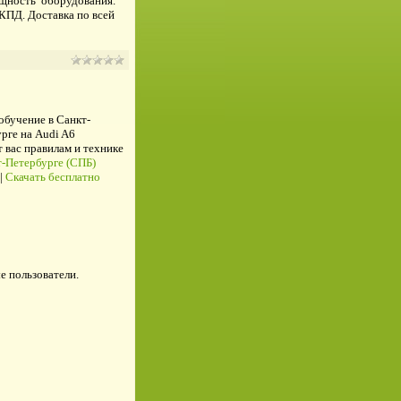
щность оборудования.
КПД. Доставка по всей
 обучение в Санкт-
рге на Audi A6
ас правилам и технике
-Петербурге (СПБ)
|
Скачать бесплатно
е пользователи.