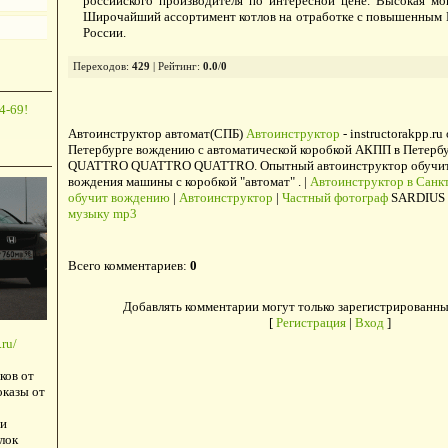
российского производителя по интересной цене. Высокая мо
Широчайший ассортимент котлов на отработке с повышенным 
России.
Переходов
:
429
|
Рейтинг
:
0.0
/
0
4-69!
Автоинструктор автомат(СПБ)
Автоинструктор
- instructorakpp.ru
Петербурге вождению с автоматической коробкой АКПП в Петербу
QUATTRO QUATTRO QUATTRO. Опытный автоинструктор обучит в
вождения машины с коробкой "автомат" . |
Автоинструктор в Санкт
обучит вождению
|
Автоинструктор
|
Частный фотограф
SARDIUS 
музыку mp3
Всего комментариев
:
0
Добавлять комментарии могут только зарегистрированны
[
Регистрация
|
Вход
]
ru/
ков от
оказы от
и
лок