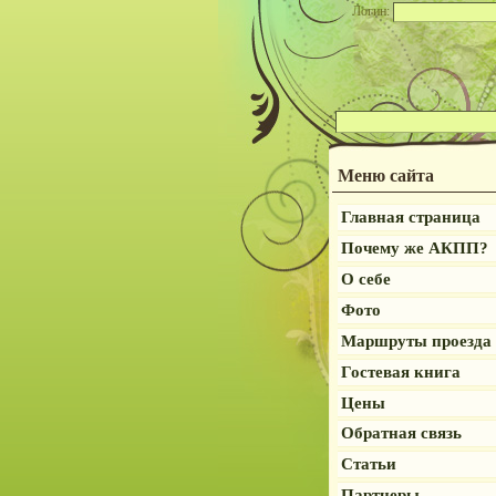
Логин:
Меню сайта
Главная страница
Почему же АКПП?
О себе
Фото
Маршруты проезда
Гостевая книга
Цены
Обратная связь
Статьи
Партнеры