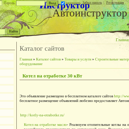
Инструктор
Забыл пароль
|
Регистрация
Пароль:
запомнить
Автоинструктор
Главна
Каталог сайтов
Главная
»
Каталог сайтов
»
Товары и услуги
»
Строительные матер
оборудование
Котел на отработке 30 кВт
Это объявление размещено в бесплатном каталоге сайтов
http://ww
бесплатное размещение объявлений любезно предоставляет Автои
http://kotly-na-otrabotke.ru/
Котел на отработке масло
- Реализуем отопительные котлы на 