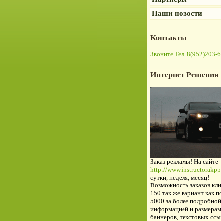
Наши новости
Контакты
Звоните Тел. 8(952)203-6
Интернет Решения
Заказ рекламы! На сайте
http://www.instructorakpp.
сутки, неделя, месяц!
Возможность заказов кли
150 так же вариант как п
5000 за более подробной
информацией и размерам
баннеров, текстовых ссы