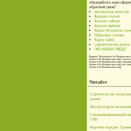
обращайтесь через форм
обратной связи!
инструктор акпп спб
Каталог статей
Каталог сайтов
Каталог файлов
Видео бесплатно онл
Обратные ссылки
Карта сайта
строительство домов
ЭКЗАМЕН ГИБДД
Вариант
This feature is for Premium users 
feature is for Premium users only!
так же 
feature is for Premium users only!
заманчи
feature is for Premium users only!
но стои
feature is for Premium users only!
Читайте
Строительство загород
домов
Инструктор по вождени
Специализированный пр
СПб
Коробка передач. Сравн