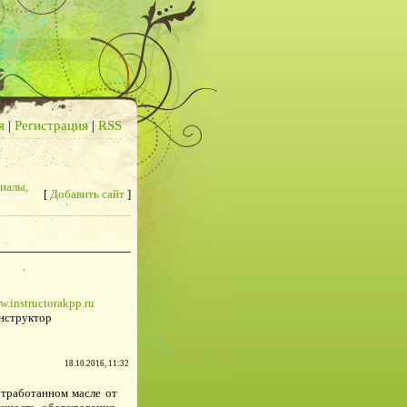
я
|
Регистрация
|
RSS
иалы,
[
Добавить сайт
]
w.instructorakpp.ru
нструктор
18.10.2016, 11:32
отработанном масле от