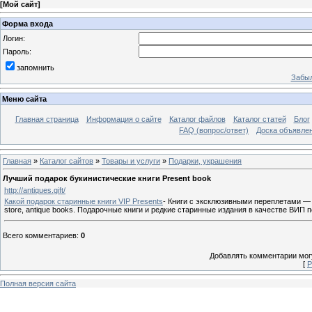
[
Мой сайт
]
Форма входа
Логин:
Пароль:
запомнить
Забыл
Меню сайта
Главная страница
Информация о сайте
Каталог файлов
Каталог статей
Блог
FAQ (вопрос/ответ)
Доска объявле
Главная
»
Каталог сайтов
»
Товары и услуги
»
Подарки, украшения
Лучший подарок букинистические книги Present book
http://antiques.gift/
Какой подарок старинные книги VIP Presents
- Книги с эксклюзивными переплетами — же
store, antique books. Подарочные книги и редкие старинные издания в качестве ВИП 
Всего комментариев
:
0
Добавлять комментарии могу
[
Р
Полная версия сайта