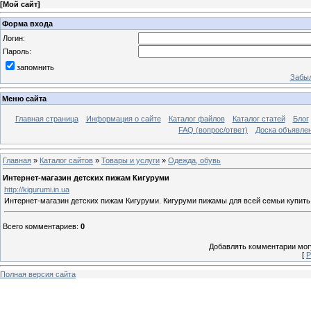
[
Мой сайт
]
Форма входа
Логин:
Пароль:
запомнить
Забыл
Меню сайта
Главная страница
Информация о сайте
Каталог файлов
Каталог статей
Блог
FAQ (вопрос/ответ)
Доска объявле
Главная
»
Каталог сайтов
»
Товары и услуги
»
Одежда, обувь
Интернет-магазин детских пижам Кигуруми
http://kigurumi.in.ua
Интернет-магазин детских пижам Кигуруми. Кигуруми пижамы для всей семьи купить у
Всего комментариев
:
0
Добавлять комментарии могу
[
Р
Полная версия сайта